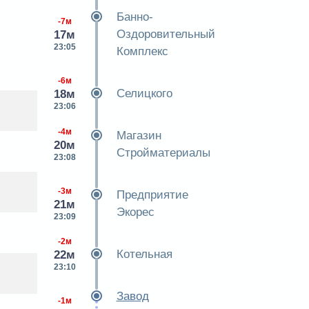
Банно-
-7м
Оздоровительный
17м
23:05
Комплекс
-6м
Селицкого
18м
23:06
-4м
Магазин
20м
Стройматериалы
23:08
-3м
Предприятие
21м
Экорес
23:09
-2м
Котельная
22м
23:10
Завод
-1м