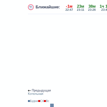
-1м
23м
38м
1ч 
Ближайшие:
22:47
23:11
23:26
23:
Предыдущая
Котельная
Будни
Сб
Вс