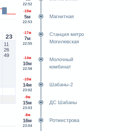
22:52
-19м
Магнитная
5м
22:53
-17м
Станция метро
23
7м
Могилевская
22:55
11
26
49
-14м
Молочный
10м
комбинат
22:58
-10м
Шабаны-2
14м
23:02
-9м
ДС Шабаны
15м
23:03
-8м
Ротмистрова
16м
23:04