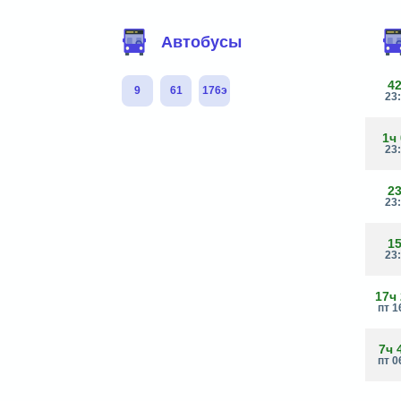
Автобусы
4
9
61
176э
23
1ч
23
2
23
1
23
17ч
пт 1
7ч 
пт 0