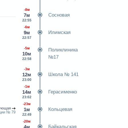
-8м
Сосновая
7м
22:55
-6м
Илимская
9м
22:57
-5м
Поликлиника
10м
№17
22:58
-3м
Школа № 141
12м
23:00
-1м
Герасименко
14м
23:02
-23м
ующая
Кольцевая
1м
ции № 79
22:49
-20м
Байкальская
4м