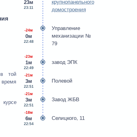
крупнопанельного
23м
23:11
домостроения
ния
Управление
-24м
механизации №
0м
22:48
79
-23м
завод ЭПК
1м
22:49
 в той
-21м
Полевой
3м
е время
22:51
-21м
Завод ЖБВ
3м
 курсе
22:51
-18м
Селицкого, 11
6м
22:54