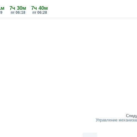
1м
7ч 30м
7ч 40м
49
пт 06:18
пт 06:28
След
Управление механиза