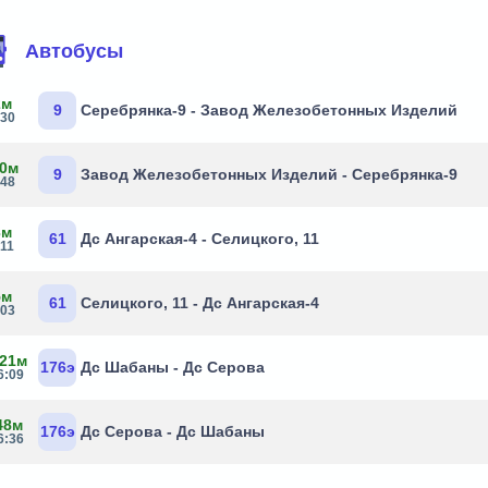
Автобусы
2м
9
Серебрянка-9 - Завод Железобетонных Изделий
:30
 0м
9
Завод Железобетонных Изделий - Серебрянка-9
:48
3м
61
Дс Ангарская-4 - Селицкого, 11
:11
5м
61
Селицкого, 11 - Дс Ангарская-4
:03
 21м
176э
Дс Шабаны - Дс Серова
6:09
48м
176э
Дс Серова - Дс Шабаны
6:36