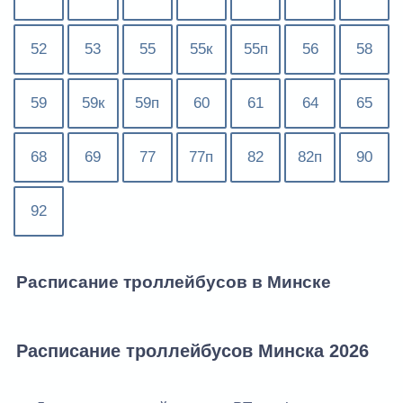
52
53
55
55к
55п
56
58
59
59к
59п
60
61
64
65
68
69
77
77п
82
82п
90
92
Расписание троллейбусов в Минске
Расписание троллейбусов Минска 2026