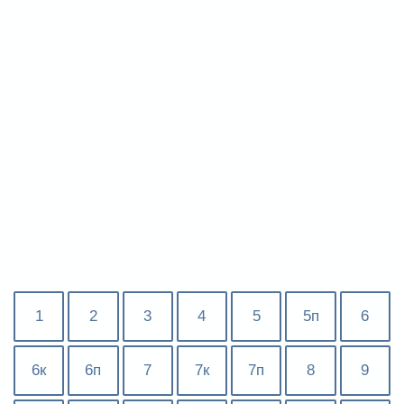
1
2
3
4
5
5п
6
6к
6п
7
7к
7п
8
9