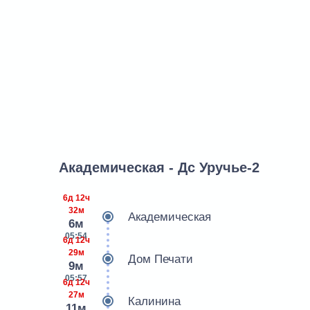
Академическая - Дс Уручье-2
6д 12ч
32м
Академическая
6м
05:54
6д 12ч
29м
Дом Печати
9м
05:57
6д 12ч
27м
Калинина
11м