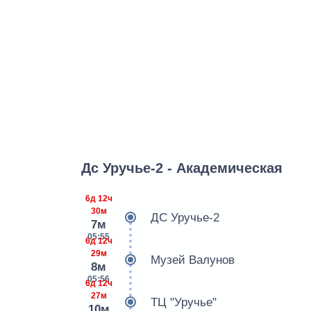
Дс Уручье-2 - Академическая
6д 12ч
30м
ДС Уручье-2
7м
05:55
6д 12ч
29м
Музей Валунов
8м
05:56
6д 12ч
27м
ТЦ "Уручье"
10м