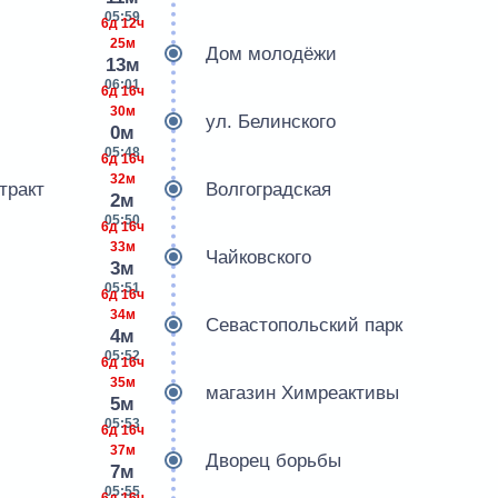
05:59
6д 12ч
25м
Дом молодёжи
13м
06:01
6д 16ч
30м
ул. Белинского
0м
05:48
6д 16ч
32м
тракт
Волгоградская
2м
05:50
6д 16ч
33м
Чайковского
3м
05:51
6д 16ч
34м
Севастопольский парк
4м
05:52
6д 16ч
35м
магазин Химреактивы
5м
05:53
6д 16ч
37м
Дворец борьбы
7м
05:55
6д 16ч