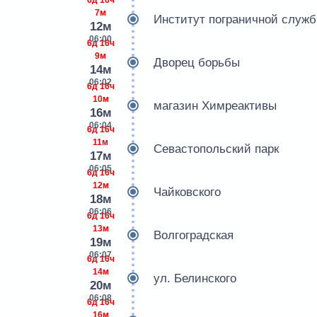
7м
Институт пограничной служ
12м
06:00
6д 16ч
9м
Дворец борьбы
14м
06:02
6д 16ч
10м
магазин Химреактивы
16м
06:04
6д 16ч
11м
Севастопольский парк
17м
06:05
6д 16ч
12м
Чайковского
18м
06:06
6д 16ч
13м
Волгоградская
19м
06:07
6д 16ч
14м
ул. Белинского
20м
06:08
6д 16ч
16м