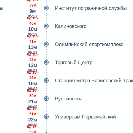
39м
бы
Институт пограничной службы
9м
05:57
6д 16ч
40м
Калиновского
10м
05:58
6д 16ч
41м
Олимпийский спорткомплекс
11м
05:59
6д 16ч
42м
Торговый Центр
13м
06:01
6д 16ч
45м
Станция метро Борисовский трак
16м
06:04
6д 16ч
50м
Руссиянова
21м
06:09
6д 16ч
51м
Универсам Первомайский
22м
06:10
6д 16ч
52м