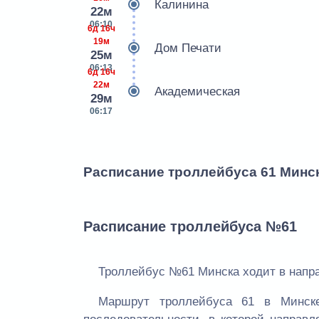
Калинина
22м
06:10
6д 16ч
19м
Дом Печати
25м
06:13
6д 16ч
22м
Академическая
29м
06:17
Расписание троллейбуса 61 Минс
Расписание троллейбуса №61
Троллейбус №61 Минска ходит в напра
Маршрут троллейбуса 61 в Минск