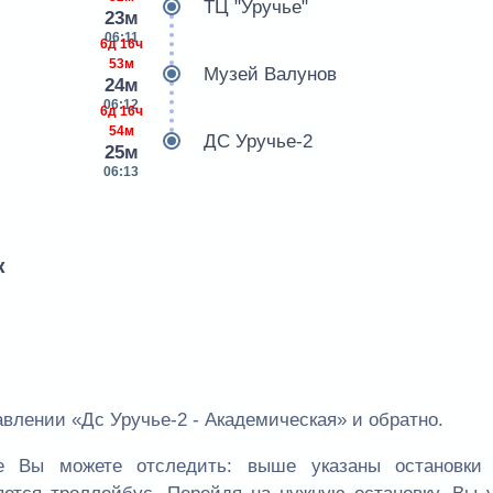
ТЦ "Уручье"
23м
06:11
6д 16ч
53м
Музей Валунов
24м
06:12
6д 16ч
54м
ДС Уручье-2
25м
06:13
к
влении «Дс Уручье-2 - Академическая» и обратно.
е Вы можете отследить: выше указаны остановки