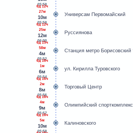
05:58
6д 12ч
27м
Универсам Первомайский
10м
05:58
6д 12ч
25м
Руссиянова
12м
06:00
6д 15ч
58м
Станция метро Борисовский 
4м
05:52
6д 16ч
1м
ул. Кирилла Туровского
6м
05:54
6д 16ч
2м
Торговый Центр
8м
05:56
6д 16ч
4м
Олимпийский спорткомплекс
9м
05:57
6д 16ч
5м
Калиновского
10м
05:58
6д 16ч