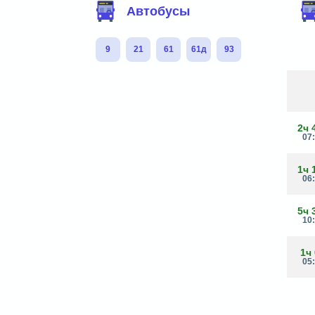
Автобусы
9
21
61
61д
93
2ч 
07
1ч 
06
5ч 
10
1ч
05