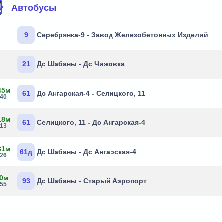
Автобусы
9
Серебрянка-9 - Завод Железобетонных Изделий
21
Дс Шабаны - Дс Чижовка
45м
61
Дс Ангарская-4 - Селицкого, 11
:40
18м
61
Селицкого, 11 - Дс Ангарская-4
:13
31м
61д
Дс Шабаны - Дс Ангарская-4
:26
 0м
93
Дс Шабаны - Старый Аэропорт
:55