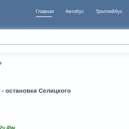
Главная
Автобус
Троллейбус
о
 - остановка Селицкого
2ч 45м