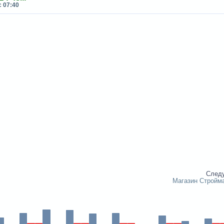
с 07:40
След
Магазин Стройм