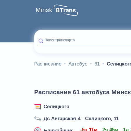
Minsk
Поиск транспорта
Расписание
Автобус
61
Селицког
Расписание 61 автобуса Минск
Селицкого
Дс Ангарская-4 - Селицкого, 11
-5ч 11м
2ч 45м
1д 
Ближайшие: