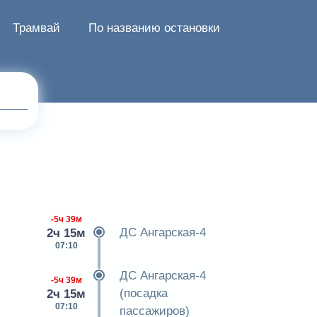
Трамвай
По названию остановки
-5ч 39м
ДС Ангарская-4
2ч 15м
07:10
ДС Ангарская-4
-5ч 39м
(посадка
2ч 15м
07:10
пассажиров)