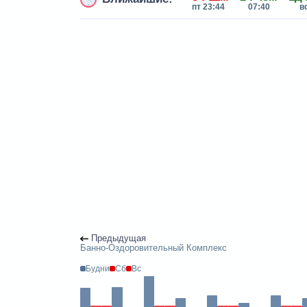
пт 23:44
07:40
в
Предыдущая
Банно-Оздоровительный Комплекс
Будни
Сб
Вс