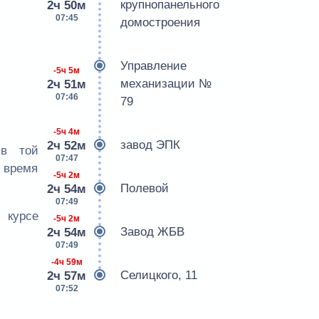
крупнопанельного
2ч 50м
07:45
домостроения
Управление
-5ч 5м
механизации №
2ч 51м
07:46
79
-5ч 4м
завод ЭПК
2ч 52м
 в той
07:47
е время
-5ч 2м
Полевой
2ч 54м
07:49
 курсе
-5ч 2м
Завод ЖБВ
2ч 54м
07:49
-4ч 59м
Селицкого, 11
2ч 57м
07:52