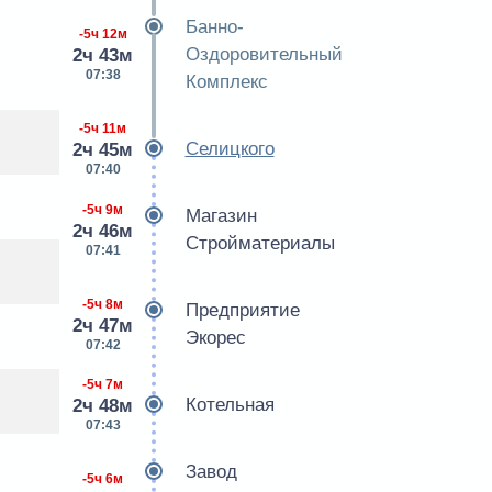
Банно-
-5ч 12м
Оздоровительный
2ч 43м
07:38
Комплекс
-5ч 11м
Селицкого
2ч 45м
07:40
-5ч 9м
Магазин
2ч 46м
Стройматериалы
07:41
-5ч 8м
Предприятие
2ч 47м
Экорес
07:42
-5ч 7м
Котельная
2ч 48м
07:43
Завод
-5ч 6м