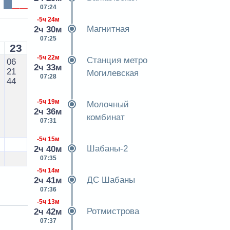
07:24
-5ч 24м
Магнитная
2ч 30м
07:25
23
-5ч 22м
Станция метро
06
2ч 33м
21
Могилевская
07:28
44
-5ч 19м
Молочный
2ч 36м
комбинат
07:31
-5ч 15м
Шабаны-2
2ч 40м
07:35
-5ч 14м
ДС Шабаны
2ч 41м
07:36
-5ч 13м
Ротмистрова
2ч 42м
07:37