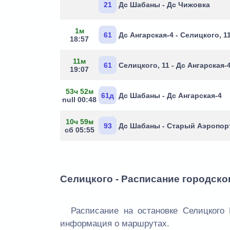
21
Дс Шабаны - Дс Чижовка
1м
61
Дс Ангарская-4 - Селицкого, 1
18:57
11м
61
Селицкого, 11 - Дс Ангарская-
19:07
53ч 52м
61д
Дс Шабаны - Дс Ангарская-4
null 00:48
10ч 59м
93
Дс Шабаны - Старый Аэропор
сб 05:55
Селицкого - Расписание городско
Расписание на остановке Селицкого 
информация о маршрутах.