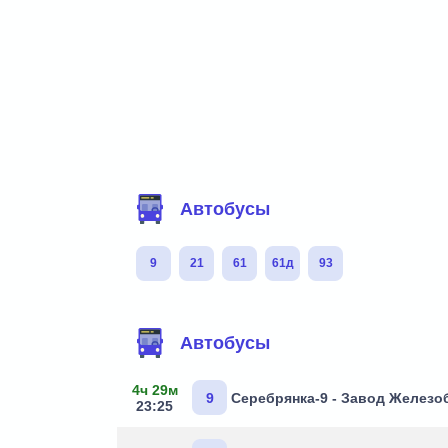
Фильтр маршрутов
Автобусы
9
21
61
61д
93
Маршруты через остановку
Автобусы
4ч 29м
9
Серебрянка-9 - Завод Желез
23:25