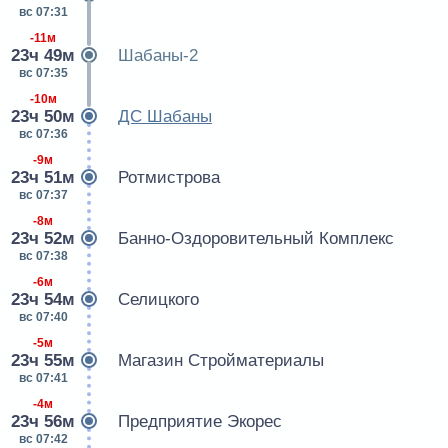
вс 07:31
-11м
23ч 49м
Шабаны-2
вс 07:35
-10м
23ч 50м
ДС Шабаны
вс 07:36
-9м
23ч 51м
Ротмистрова
вс 07:37
-8м
23ч 52м
Банно-Оздоровительный Комплекс
вс 07:38
-6м
23ч 54м
Селицкого
вс 07:40
-5м
23ч 55м
Магазин Стройматериалы
вс 07:41
-4м
23ч 56м
Предприятие Экорес
вс 07:42