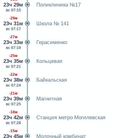
23ч 29м
Поликлиника №17
вс 07:15
-29м
23ч 31м
Школа № 141
вс 07:17
-27м
23ч 33м
Герасименко
вс 07:19
-25м
23ч 35м
Кольцевая
вс 07:21
-22м
23ч 38м
Байкальская
вс 07:24
-21м
23ч 39м
Магнитная
вс 07:25
-18м
23ч 42м
Станция метро Могилевская
вс 07:28
-15м
23ч 45м
Молочный комбинат