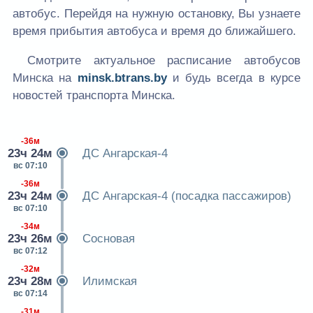
автобус. Перейдя на нужную остановку, Вы узнаете
время прибытия автобуса и время до ближайшего.
Смотрите актуальное расписание автобусов
Минска на
minsk.btrans.by
и будь всегда в курсе
новостей транспорта Минска.
-36м
23ч 24м
ДС Ангарская-4
вс 07:10
-36м
23ч 24м
ДС Ангарская-4 (посадка пассажиров)
вс 07:10
-34м
23ч 26м
Сосновая
вс 07:12
-32м
23ч 28м
Илимская
вс 07:14
-31м