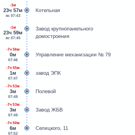
-3м
23ч 57м
Котельная
вс 07:43
-1м
Завод крупнопанельного
23ч 59м
домостроения
вс 07:45
-7ч 56м
0м
Управление механизации № 79
07:46
-7ч 55м
1м
завод ЭПК
07:47
-7ч 53м
3м
Полевой
07:49
-7ч 53м
3м
Завод ЖБВ
07:49
-7ч 50м
6м
Селицкого, 11
07:52