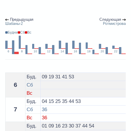
Предыдущая
Следующая
Шабаны-2
Ротмистрова
Будни
Сб
Вс
6
8
10
12
14
16
18
20
22
Расписание 61 автобуса Минск - остановка ДС Шаба
Буд.
09
19
31
41
53
6
Сб
Вс
Буд.
04
15
25
35
44
53
7
Сб
36
Вс
36
Буд.
01
09
16
23
30
37
44
54