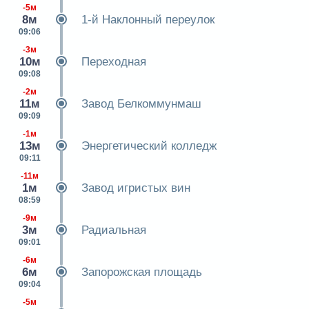
-5м
8м
1-й Наклонный переулок
09:06
-3м
10м
Переходная
09:08
-2м
11м
Завод Белкоммунмаш
09:09
-1м
13м
Энергетический колледж
09:11
-11м
1м
Завод игристых вин
08:59
-9м
3м
Радиальная
09:01
-6м
6м
Запорожская площадь
09:04
-5м