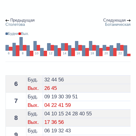
Предыдущая
Следующая
Столетова
Ботаническая
Будни
Вых.
6
8
10
12
14
16
18
20
22
Расписание 92 троллейбуса Минск - остановка Менде
Буд.
32
44
56
6
Вых.
26
45
Буд.
09
19
30
39
51
7
Вых.
04
22
41
59
Буд.
04
10
15
24
28
40
55
8
Вых.
17
36
56
Буд.
06
19
32
43
9