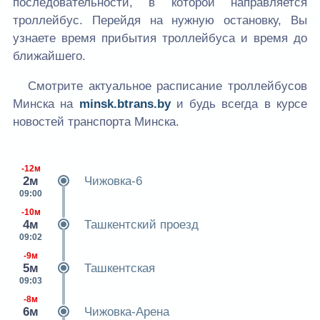
последовательности, в которой направляется
троллейбус. Перейдя на нужную остановку, Вы
узнаете время прибытия троллейбуса и время до
ближайшего.
Смотрите актуальное расписание троллейбусов
Минска на
minsk.btrans.by
и будь всегда в курсе
новостей транспорта Минска.
-12м
2м
Чижовка-6
09:00
-10м
4м
Ташкентский проезд
09:02
-9м
5м
Ташкентская
09:03
-8м
6м
Чижовка-Арена