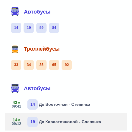
Автобусы
14
19
59
84
Троллейбусы
33
34
35
65
92
Автобусы
43м
14
Дс Восточная - Степянка
09:41
14м
19
Дс Карастояновой - Слепянка
09:12