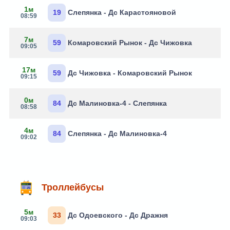
1м
19
Слепянка - Дс Карастояновой
08:59
7м
59
Комаровский Рынок - Дс Чижовка
09:05
17м
59
Дс Чижовка - Комаровский Рынок
09:15
0м
84
Дс Малиновка-4 - Слепянка
08:58
4м
84
Слепянка - Дс Малиновка-4
09:02
Троллейбусы
5м
33
Дс Одоевского - Дс Дражня
09:03