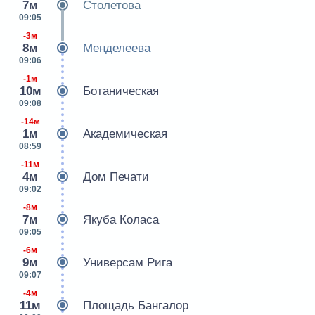
7м
Столетова
09:05
-3м
8м
Менделеева
09:06
-1м
10м
Ботаническая
09:08
-14м
1м
Академическая
08:59
-11м
4м
Дом Печати
09:02
-8м
7м
Якуба Коласа
09:05
-6м
9м
Универсам Рига
09:07
-4м
11м
Площадь Бангалор