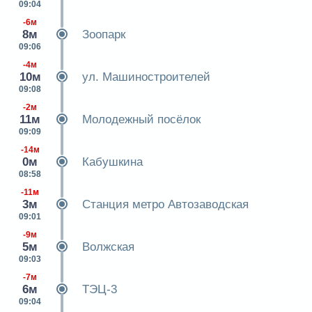
09:04
-6м
8м
Зоопарк
09:06
-4м
10м
ул. Машиностроителей
09:08
-2м
11м
Молодежный посёлок
09:09
-14м
0м
Кабушкина
08:58
-11м
3м
Станция метро Автозаводская
09:01
-9м
5м
Волжская
09:03
-7м
6м
ТЭЦ-3
09:04