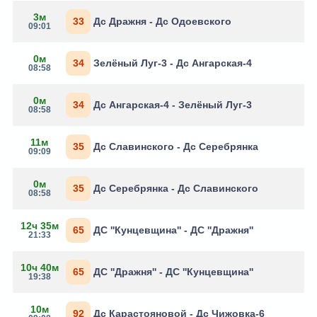
3м
33
Дс Дражня - Дс Одоевского
09:01
0м
34
Зелёный Луг-3 - Дс Ангарская-4
08:58
0м
34
Дс Ангарская-4 - Зелёный Луг-3
08:58
11м
35
Дс Славинского - Дс Серебрянка
09:09
0м
35
Дс Серебрянка - Дс Славинского
08:58
12ч 35м
65
ДС ''Кунцевщина'' - ДС ''Дражня''
21:33
10ч 40м
65
ДС ''Дражня'' - ДС ''Кунцевщина''
19:38
10м
92
Дс Карастояновой - Дс Чижовка-6