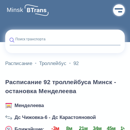
Minsk
Поиск транспорта
Расписание
Троллейбус
92
Расписание 92 троллейбуса Минск -
остановка Менделеева
Менделеева
Дс Чижовка-6 - Дс Карастояновой
-3м
8м
21м
34м
45м
1ч 
Ближайшие: