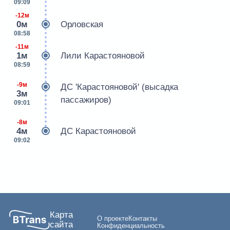
09:09
-12м
0м
Орловская
08:58
-11м
1м
Лили Карастояновой
08:59
-9м
ДС 'Карастояновой' (высадка
3м
пассажиров)
09:01
-8м
4м
ДС Карастояновой
09:02
Карта
О проекте
Контакты
сайта
Конфиденциальность