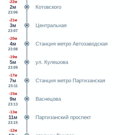
-22м
2м
Котовского
23:06
-21м
3м
Центральная
23:07
-20м
4м
Станция метро Автозаводская
23:08
-19м
5м
ул. Кулешова
23:09
-17м
7м
Станция метро Партизанская
23:11
-15м
9м
Васнецова
23:13
-13м
11м
Партизанский проспект
23:15
-12м