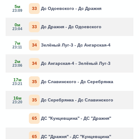
5м
33
Дс Одоевского - Дс Дражня
23:09
0м
33
Дс Дражня - Дс Одоевского
23:04
7м
34
Зелёный Луг-3 - Дс Ангарская-4
23:11
2м
34
Дс Ангарская-4 - Зелёный Луг-3
23:06
17м
35
Дс Славинского - Дс Серебрянка
23:21
16м
35
Дс Серебрянка - Дс Славинского
23:20
65
ДС ''Кунцевщина'' - ДС ''Дражня''
65
ДС ''Дражня'' - ДС ''Кунцевщина''