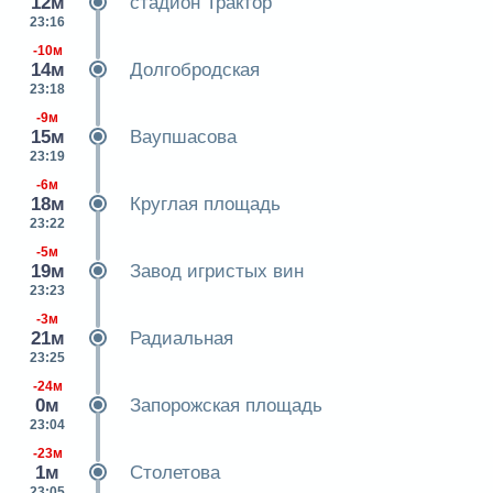
12м
стадион Трактор
23:16
-10м
14м
Долгобродская
23:18
-9м
15м
Ваупшасова
23:19
-6м
18м
Круглая площадь
23:22
-5м
19м
Завод игристых вин
23:23
-3м
21м
Радиальная
23:25
-24м
0м
Запорожская площадь
23:04
-23м
1м
Столетова
23:05