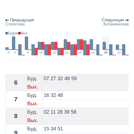
Предыдущая
Следующая
Столетова
Ботаническая
Будни
Вых.
0
6
8
10
12
14
16
18
20
22
Расписание 34 троллейбуса Минск - остановка Менде
Буд.
07
27
32
48
59
6
Вых.
Буд.
16
32
48
7
Вых.
Буд.
02
11
28
39
58
8
Вых.
Буд.
15
34
51
9