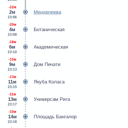
-22м
2м
Менделеева
23:06
-20м
4м
Ботаническая
23:08
-18м
6м
Академическая
23:10
-15м
9м
Дом Печати
23:13
-13м
11м
Якуба Коласа
23:15
-11м
13м
Универсам Рига
23:17
-10м
14м
Площадь Бангалор
23:18