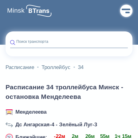
Minsk
Поиск транспорта
Расписание
Троллейбус
34
Расписание 34 троллейбуса Минск -
остановка Менделеева
Менделеева
Дс Ангарская-4 - Зелёный Луг-3
-22м
2м
26м
55м
1ч 15м
Ближайшие: