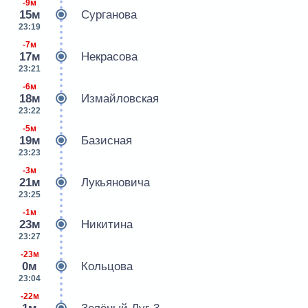
-9м
15м
Сурганова
23:19
-7м
17м
Некрасова
23:21
-6м
18м
Измайловская
23:22
-5м
19м
Базисная
23:23
-3м
21м
Лукьяновича
23:25
-1м
23м
Никитина
23:27
-23м
0м
Кольцова
23:04
-22м