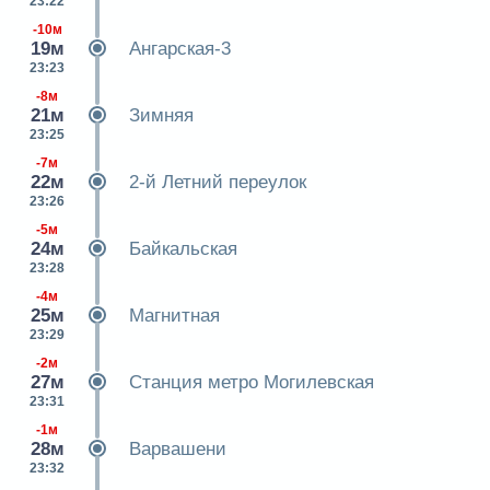
23:22
-10м
19м
Ангарская-3
23:23
-8м
21м
Зимняя
23:25
-7м
22м
2-й Летний переулок
23:26
-5м
24м
Байкальская
23:28
-4м
25м
Магнитная
23:29
-2м
27м
Станция метро Могилевская
23:31
-1м
28м
Варвашени
23:32