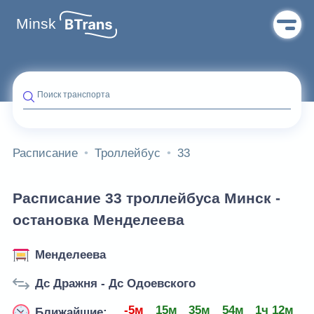
Minsk
Поиск транспорта
Расписание
Троллейбус
33
Расписание 33 троллейбуса Минск -
остановка Менделеева
Менделеева
Дс Дражня - Дс Одоевского
-5м
15м
35м
54м
1ч 12м
1
Ближайшие: