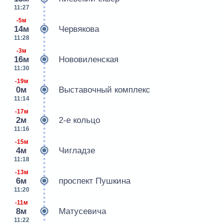
11:27
-5м
14м
Червякова
11:28
-3м
16м
Нововиленская
11:30
-19м
0м
Выставочный комплекс
11:14
-17м
2м
2-е кольцо
11:16
-15м
4м
Чигладзе
11:18
-13м
6м
проспект Пушкина
11:20
-11м
8м
Матусевича
11:22