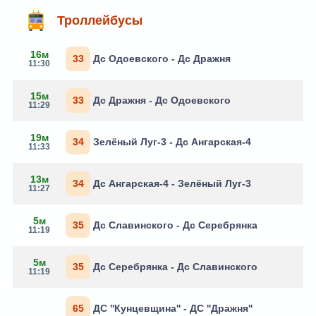
Троллейбусы
16м
33
Дс Одоевского - Дс Дражня
11:30
15м
33
Дс Дражня - Дс Одоевского
11:29
19м
34
Зелёный Луг-3 - Дс Ангарская-4
11:33
13м
34
Дс Ангарская-4 - Зелёный Луг-3
11:27
5м
35
Дс Славинского - Дс Серебрянка
11:19
5м
35
Дс Серебрянка - Дс Славинского
11:19
65
ДС ''Кунцевщина'' - ДС ''Дражня''