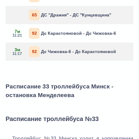
65
ДС ''Дражня'' - ДС ''Кунцевщина''
7м
92
Дс Карастояновой - Дс Чижовка-6
11:21
3м
92
Дс Чижовка-6 - Дс Карастояновой
11:17
Расписание 33 троллейбуса Минск -
остановка Менделеева
Расписание троллейбуса №33
Троллейбус №33 Минска ходит в направлении