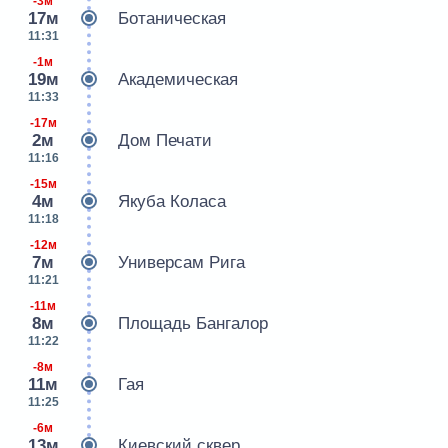
-3м
17м
Ботаническая
11:31
-1м
19м
Академическая
11:33
-17м
2м
Дом Печати
11:16
-15м
4м
Якуба Коласа
11:18
-12м
7м
Универсам Рига
11:21
-11м
8м
Площадь Бангалор
11:22
-8м
11м
Гая
11:25
-6м
13м
Киевский сквер