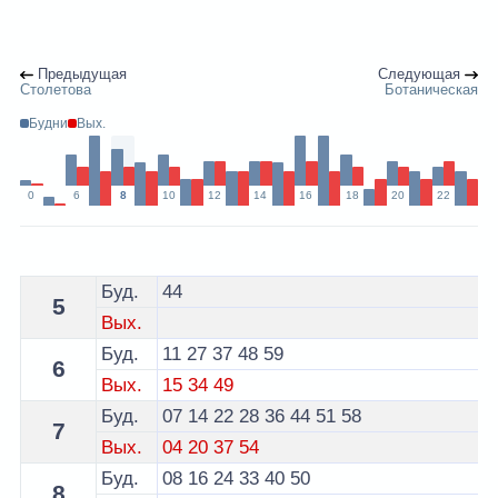
Предыдущая
Следующая
Столетова
Ботаническая
Будни
Вых.
0
6
8
10
12
14
16
18
20
22
Расписание 33 троллейбуса Минск - остановка Менде
Буд.
44
5
Вых.
Буд.
11
27
37
48
59
6
Вых.
15
34
49
Буд.
07
14
22
28
36
44
51
58
7
Вых.
04
20
37
54
Буд.
08
16
24
33
40
50
8