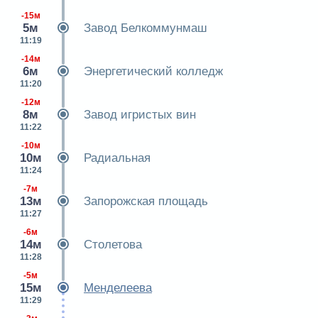
-15м
5м
Завод Белкоммунмаш
11:19
-14м
6м
Энергетический колледж
11:20
-12м
8м
Завод игристых вин
11:22
-10м
10м
Радиальная
11:24
-7м
13м
Запорожская площадь
11:27
-6м
14м
Столетова
11:28
-5м
15м
Менделеева
11:29