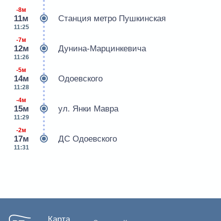
-8м
11м
Станция метро Пушкинская
11:25
-7м
12м
Дунина-Марцинкевича
11:26
-5м
14м
Одоевского
11:28
-4м
15м
ул. Янки Мавра
11:29
-2м
17м
ДС Одоевского
11:31
Карта