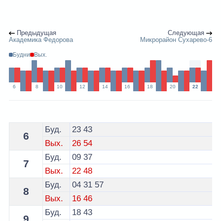
Предыдущая
Следующая
Академика Федорова
Микрорайон Сухарево-6
Будни
Вых.
6
8
10
12
14
16
18
20
22
Расписание 163 автобуса Минск - остановка Пимена 
Буд.
23
43
6
Вых.
26
54
Буд.
09
37
7
Вых.
22
48
Буд.
04
31
57
8
Вых.
16
46
Буд.
18
43
9