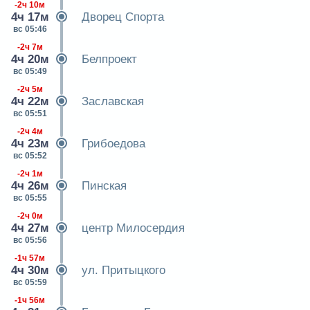
-2ч 10м
4ч 17м
Дворец Спорта
вс 05:46
-2ч 7м
4ч 20м
Белпроект
вс 05:49
-2ч 5м
4ч 22м
Заславская
вс 05:51
-2ч 4м
4ч 23м
Грибоедова
вс 05:52
-2ч 1м
4ч 26м
Пинская
вс 05:55
-2ч 0м
4ч 27м
центр Милосердия
вс 05:56
-1ч 57м
4ч 30м
ул. Притыцкого
вс 05:59
-1ч 56м