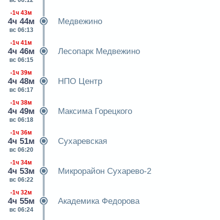
вс 06:12
-1ч 43м
4ч 44м
Медвежино
вс 06:13
-1ч 41м
4ч 46м
Лесопарк Медвежино
вс 06:15
-1ч 39м
4ч 48м
НПО Центр
вс 06:17
-1ч 38м
4ч 49м
Максима Горецкого
вс 06:18
-1ч 36м
4ч 51м
Сухаревская
вс 06:20
-1ч 34м
4ч 53м
Микрорайон Сухарево-2
вс 06:22
-1ч 32м
4ч 55м
Академика Федорова
вс 06:24