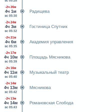
вс 05:28
-2ч 26м
4ч 1м
Радищева
вс 05:30
-2ч 24м
4ч 3м
Гостиница Спутник
вс 05:32
-2ч 21м
4ч 6м
Академия управления
вс 05:35
-2ч 17м
4ч 10м
Площадь Мясникова
вс 05:39
-2ч 16м
4ч 11м
Музыкальный театр
вс 05:40
-2ч 14м
4ч 13м
Мясникова
вс 05:42
-2ч 13м
4ч 14м
Романовская Слобода
вс 05:43