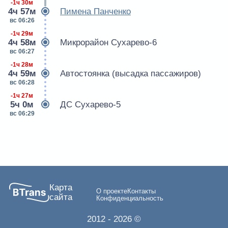
-1ч 30м
4ч 57м
Пимена Панченко
вс 06:26
-1ч 29м
4ч 58м
Микрорайон Сухарево-6
вс 06:27
-1ч 28м
4ч 59м
Автостоянка (высадка пассажиров)
вс 06:28
-1ч 27м
5ч 0м
ДС Сухарево-5
вс 06:29
Карта
О проекте
Контакты
сайта
Конфиденциальность
2012
- 2026 ©