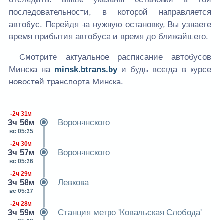
последовательности, в которой направляется
автобус. Перейдя на нужную остановку, Вы узнаете
время прибытия автобуса и время до ближайшего.
Смотрите актуальное расписание автобусов
Минска на
minsk.btrans.by
и будь всегда в курсе
новостей транспорта Минска.
-2ч 31м
3ч 56м
Воронянского
вс 05:25
-2ч 30м
3ч 57м
Воронянского
вс 05:26
-2ч 29м
3ч 58м
Левкова
вс 05:27
-2ч 28м
3ч 59м
Станция метро 'Ковальская Слобода'