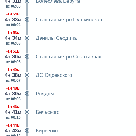
4ч 31м
Болеслава Берута
вс 06:00
-1ч 54м
4ч 33м
Станция метро Пушкинская
вс 06:02
-1ч 53м
4ч 34м
Данилы Сердича
вс 06:03
-1ч 51м
4ч 36м
Станция метро Спортивная
вс 06:05
-1ч 49м
4ч 38м
ДС Одоевского
вс 06:07
-1ч 48м
4ч 39м
Роддом
вс 06:08
-1ч 46м
4ч 41м
Бельского
вс 06:10
-1ч 44м
4ч 43м
Киреенко