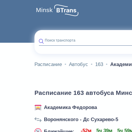
Minsk
Поиск транспорта
Расписание
Автобус
163
Академи
Расписание 163 автобуса Минс
Академика Федорова
Воронянского - Дс Сухарево-5
-52м
5ч 39м
5ч 59
Ближайшие: