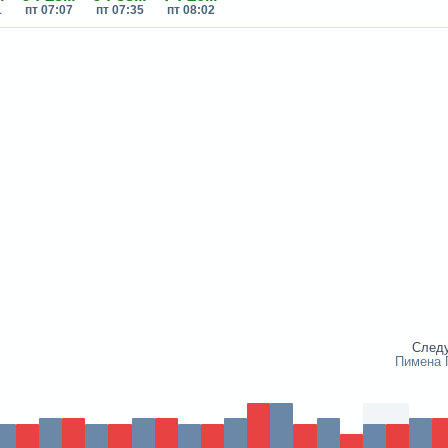
1
пт 07:07
пт 07:35
пт 08:02
След
Пимена 