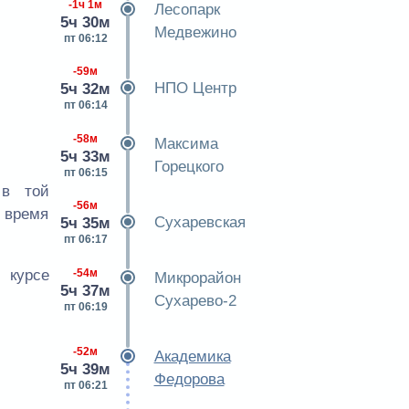
-1ч 1м
Лесопарк
5ч 30м
Медвежино
пт 06:12
-59м
НПО Центр
5ч 32м
пт 06:14
-58м
Максима
5ч 33м
Горецкого
пт 06:15
 в той
-56м
е время
Сухаревская
5ч 35м
пт 06:17
-54м
 курсе
Микрорайон
5ч 37м
Сухарево-2
пт 06:19
-52м
Академика
5ч 39м
Федорова
пт 06:21