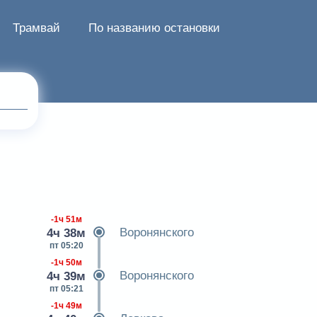
Трамвай
По названию остановки
-1ч 51м
Воронянского
4ч 38м
пт 05:20
-1ч 50м
Воронянского
4ч 39м
пт 05:21
-1ч 49м