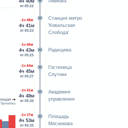
Левкова
4ч 40м
пт 05:22
Станция метро
-1ч 48м
'Ковальская
4ч 41м
пт 05:23
Слобода'
-1ч 46м
Радищева
4ч 43м
пт 05:25
-1ч 44м
Гостиница
4ч 45м
Спутник
пт 05:27
-1ч 41м
Академия
4ч 48м
управления
ующая
пт 05:30
Панченко
-1ч 37м
Площадь
4ч 53м
Мясникова
пт 05:35