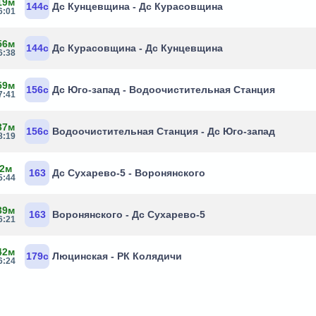
19м
144с
Дс Кунцевщина - Дс Курасовщина
6:01
56м
144с
Дс Курасовщина - Дс Кунцевщина
6:38
59м
156с
Дс Юго-запад - Водоочистительная Станция
7:41
37м
156с
Водоочистительная Станция - Дс Юго-запад
8:19
 2м
163
Дс Сухарево-5 - Воронянского
5:44
39м
163
Воронянского - Дс Сухарево-5
6:21
42м
179с
Люцинская - РК Колядичи
6:24