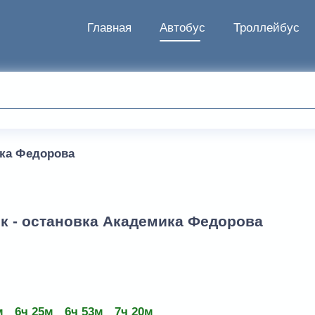
Главная
Автобус
Троллейбус
ка Федорова
к - остановка Академика Федорова
м
6ч 25м
6ч 53м
7ч 20м