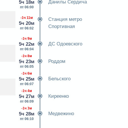
Данилы Сердича
5ч 18м
пт 06:00
-1ч 11м
Станция метро
5ч 20м
Спортивная
пт 06:02
-1ч 9м
ДС Одоевского
5ч 22м
пт 06:04
-1ч 8м
Роддом
5ч 23м
пт 06:05
-1ч 6м
Бельского
5ч 25м
пт 06:07
-1ч 4м
Киреенко
5ч 27м
пт 06:09
-1ч 3м
Медвежино
5ч 28м
пт 06:10