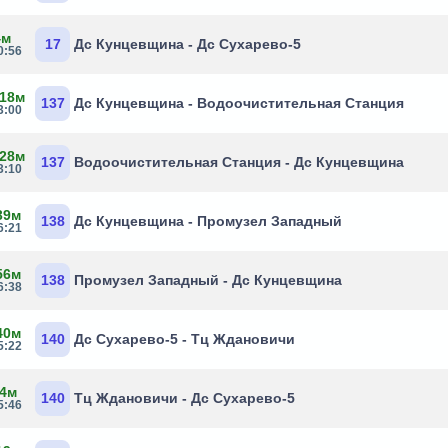
4м
17
Дс Кунцевщина - Дс Сухарево-5
0:56
 18м
137
Дс Кунцевщина - Водоочистительная Станция
3:00
 28м
137
Водоочистительная Станция - Дс Кунцевщина
3:10
39м
138
Дс Кунцевщина - Промузел Западный
6:21
56м
138
Промузел Западный - Дс Кунцевщина
6:38
40м
140
Дс Сухарево-5 - Тц Ждановичи
5:22
 4м
140
Тц Ждановичи - Дс Сухарево-5
5:46