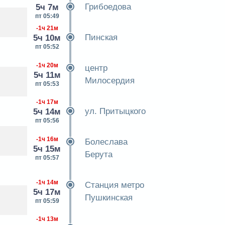
Грибоедова
5ч 7м
пт 05:49
-1ч 21м
Пинская
5ч 10м
пт 05:52
-1ч 20м
центр
5ч 11м
Милосердия
пт 05:53
-1ч 17м
ул. Притыцкого
5ч 14м
пт 05:56
-1ч 16м
Болеслава
5ч 15м
Берута
пт 05:57
-1ч 14м
Станция метро
5ч 17м
Пушкинская
пт 05:59
-1ч 13м