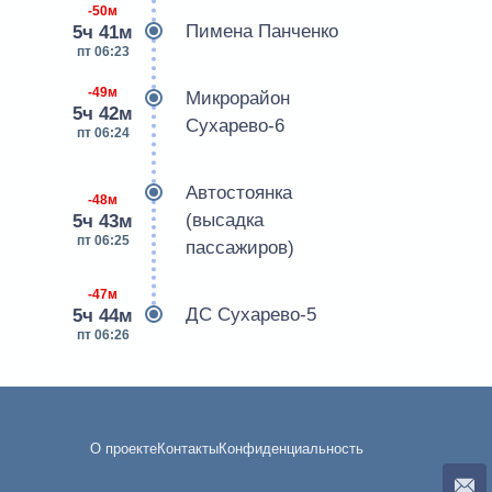
-50м
Пимена Панченко
5ч 41м
пт 06:23
-49м
Микрорайон
5ч 42м
Сухарево-6
пт 06:24
Автостоянка
-48м
(высадка
5ч 43м
пт 06:25
пассажиров)
-47м
ДС Сухарево-5
5ч 44м
пт 06:26
О проекте
Контакты
Конфиденциальность