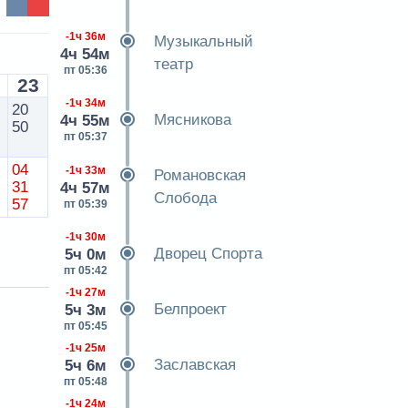
-1ч 36м
Музыкальный
4ч 54м
театр
пт 05:36
23
-1ч 34м
20
Мясникова
4ч 55м
50
пт 05:37
04
-1ч 33м
Романовская
31
4ч 57м
Слобода
57
пт 05:39
-1ч 30м
Дворец Спорта
5ч 0м
пт 05:42
-1ч 27м
Белпроект
5ч 3м
пт 05:45
-1ч 25м
Заславская
5ч 6м
пт 05:48
-1ч 24м