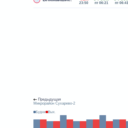
23:50
пт 06:21
пт 06:4
Предыдущая
Микрорайон Сухарево-2
Будни
Вых.