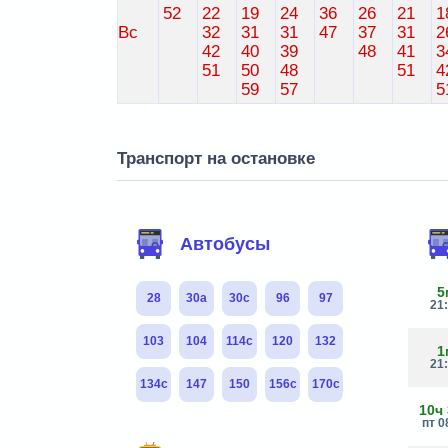
52
22
19
24
36
26
21
1
Вс
32
31
31
47
37
31
2
42
40
39
48
41
3
51
50
48
51
4
59
57
5
Транспорт на остановке
Автобусы
5
28
30а
30с
96
97
21
103
104
114с
120
132
1
21
134с
147
150
156с
170с
10ч
пт 0