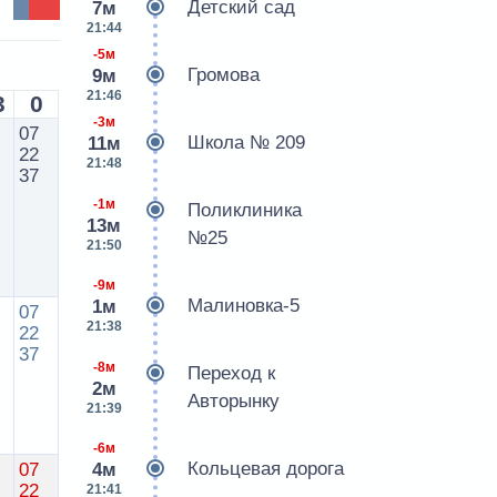
Детский сад
7м
21:44
-5м
Громова
9м
21:46
3
0
-3м
07
Школа № 209
11м
22
21:48
37
-1м
Поликлиника
13м
№25
21:50
-9м
Малиновка-5
1м
07
21:38
22
37
-8м
Переход к
2м
Авторынку
21:39
-6м
Кольцевая дорога
07
4м
22
21:41