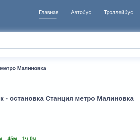
Главная
Автобус
Троллейбус
 метро Малиновка
к - остановка Станция метро Малиновка
м
45м
1ч 0м