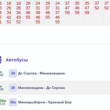
8
18
18
28
24
29
24
37
35
35
37
37
6
26
26
37
31
37
31
47
46
47
52
52
4
34
34
46
38
46
37
59
59
59
2
42
43
55
46
55
46
1
51
52
55
55
Автобусы
м
28
Дс Серова - Масюковщина
:42
м
28
Масюковщина - Дс Серова
:38
 38м
30а
Минскрыбпром - Красный Бор
8:15