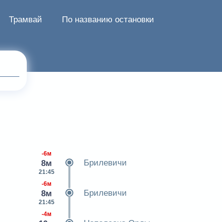
Трамвай
По названию остановки
-6м
Брилевичи
8м
21:45
-6м
Брилевичи
8м
21:45
-4м