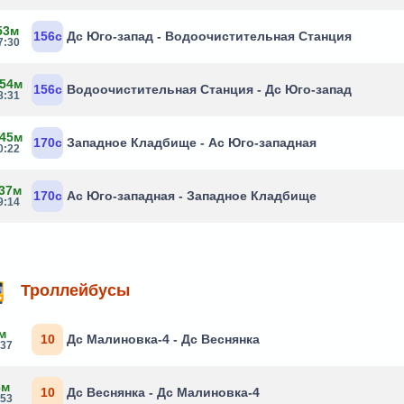
53м
156с
Дс Юго-запад - Водоочистительная Станция
7:30
 54м
156с
Водоочистительная Станция - Дс Юго-запад
8:31
 45м
170с
Западное Кладбище - Ас Юго-западная
0:22
 37м
170с
Ас Юго-западная - Западное Кладбище
9:14
Троллейбусы
м
10
Дс Малиновка-4 - Дс Веснянка
:37
6м
10
Дс Веснянка - Дс Малиновка-4
:53