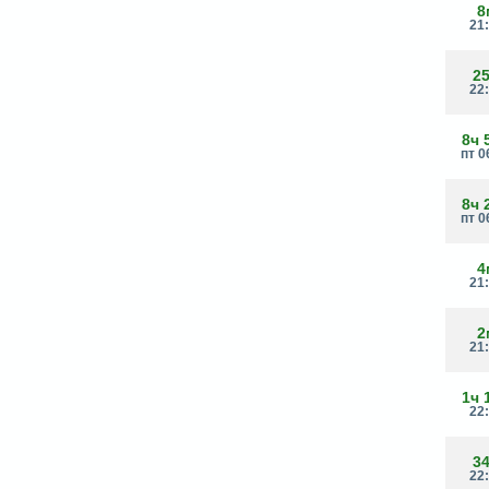
8
21
2
22
8ч 
пт 0
8ч 
пт 0
4
21
2
21
1ч 
22
3
22