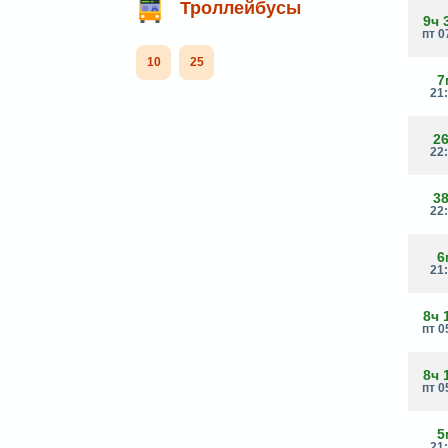
Троллейбусы
9ч 
пт 0
10
25
7
21
2
22
3
22
6
21
8ч 
пт 0
8ч 
пт 0
5
21