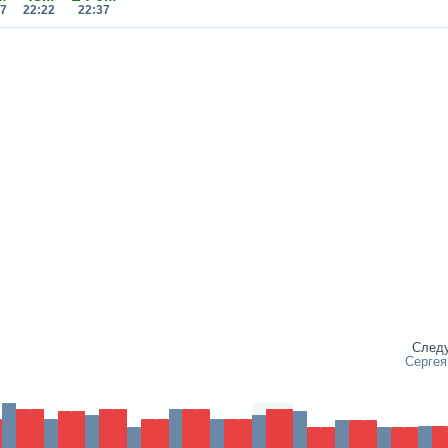
07
22:22
22:37
След
Сергея