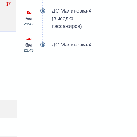
37
ДС Малиновка-4
-5м
(высадка
5м
21:42
пассажиров)
-4м
ДС Малиновка-4
6м
21:43