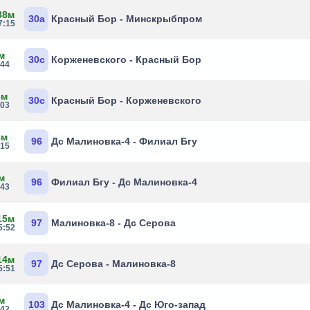
38м
30а
Красный Бор - Минскрыбпром
7:15
м
30с
Корженевского - Красный Бор
:44
6м
30с
Красный Бор - Корженевского
:03
8м
96
Дс Малиновка-4 - Филиал Бгу
:15
м
96
Филиал Бгу - Дс Малиновка-4
:43
15м
97
Малиновка-8 - Дс Серова
5:52
14м
97
Дс Серова - Малиновка-8
5:51
м
103
Дс Малиновка-4 - Дс Юго-запад
:42