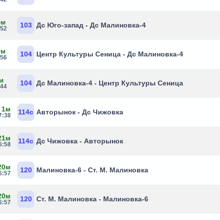
5м
103
Дс Юго-запад - Дс Малиновка-4
:52
9м
104
Центр Культуры Сеница - Дс Малиновка-4
:56
м
104
Дс Малиновка-4 - Центр Культуры Сеница
:44
 1м
114с
Авторынок - Дс Чижовка
7:38
21м
114с
Дс Чижовка - Авторынок
6:58
20м
120
Малиновка-6 - Ст. М. Малиновка
6:57
20м
120
Ст. М. Малиновка - Малиновка-6
6:57