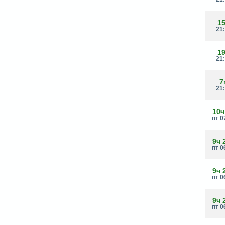
1
21
1
21
7
21
10ч
пт 0
9ч 
пт 0
9ч 
пт 0
9ч 
пт 0