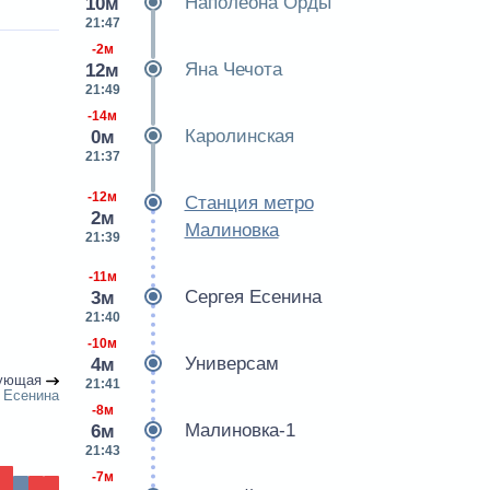
Наполеона Орды
10м
21:47
-2м
Яна Чечота
12м
21:49
-14м
Каролинская
0м
21:37
-12м
Станция метро
2м
Малиновка
21:39
-11м
Сергея Есенина
3м
21:40
-10м
Универсам
4м
ующая
21:41
 Есенина
-8м
Малиновка-1
6м
21:43
-7м