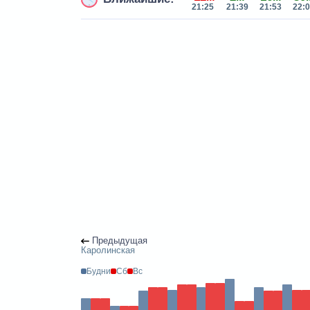
21:25
21:39
21:53
22:
Предыдущая
Каролинская
Будни
Сб
Вс