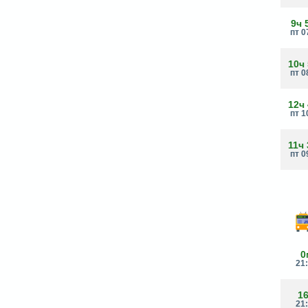
9ч 
пт 0
10ч
пт 0
12ч
пт 1
11ч
пт 0
0
21
1
21