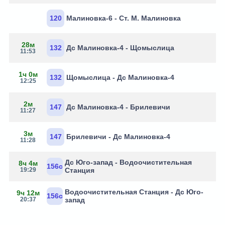
120
Малиновка-6 - Ст. М. Малиновка
28м
132
Дс Малиновка-4 - Щомыслица
11:53
1ч 0м
132
Щомыслица - Дс Малиновка-4
12:25
2м
147
Дс Малиновка-4 - Брилевичи
11:27
3м
147
Брилевичи - Дс Малиновка-4
11:28
Дс Юго-запад - Водоочистительная
8ч 4м
156с
19:29
Станция
Водоочистительная Станция - Дс Юго-
9ч 12м
156с
20:37
запад