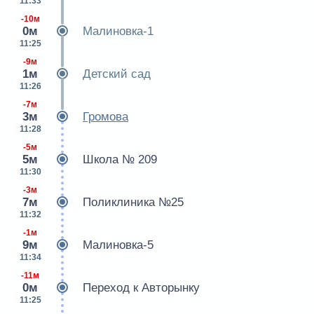
11:33
-10м
0м
Малиновка-1
11:25
-9м
1м
Детский сад
11:26
-7м
3м
Громова
11:28
-5м
5м
Школа № 209
11:30
-3м
7м
Поликлиника №25
11:32
-1м
9м
Малиновка-5
11:34
-11м
0м
Переход к Авторынку
11:25