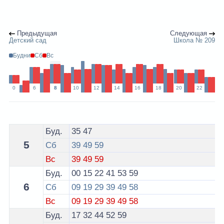
Предыдущая
Следующая
Детский сад
Школа № 209
Будни
Сб
Вс
0
6
8
10
12
14
16
18
20
22
Расписание 147 автобуса Минск - остановка Громова
Буд.
35
47
5
Сб
39
49
59
Вс
39
49
59
Буд.
00
15
22
41
53
59
6
Сб
09
19
29
39
49
58
Вс
09
19
29
39
49
58
Буд.
17
32
44
52
59