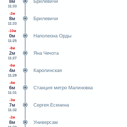
8м
Брилевичи
11:33
-2м
8м
Брилевичи
11:33
-10м
0м
Наполеона Орды
11:25
-8м
2м
Яна Чечота
11:27
-6м
4м
Каролинская
11:29
-4м
6м
Станция метро Малиновка
11:31
-3м
7м
Сергея Есенина
11:32
-2м
8м
Универсам