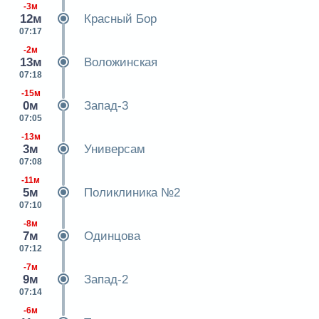
-3м
12м
Красный Бор
07:17
-2м
13м
Воложинская
07:18
-15м
0м
Запад-3
07:05
-13м
3м
Универсам
07:08
-11м
5м
Поликлиника №2
07:10
-8м
7м
Одинцова
07:12
-7м
9м
Запад-2
07:14
-6м