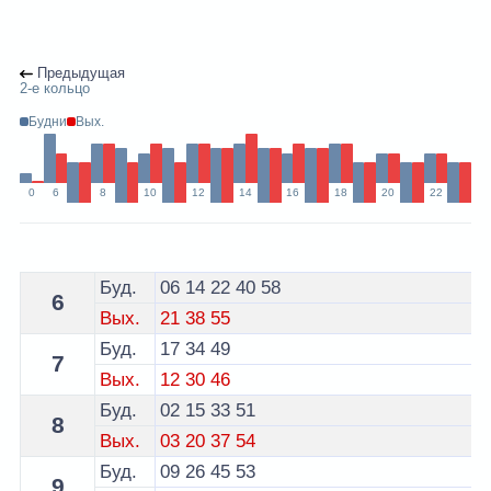
Предыдущая
2-е кольцо
Будни
Вых.
0
6
8
10
12
14
16
18
20
22
Расписание 77 троллейбуса Минск - остановка Сапер
Буд.
06
14
22
40
58
6
Вых.
21
38
55
Буд.
17
34
49
7
Вых.
12
30
46
Буд.
02
15
33
51
8
Вых.
03
20
37
54
Буд.
09
26
45
53
9