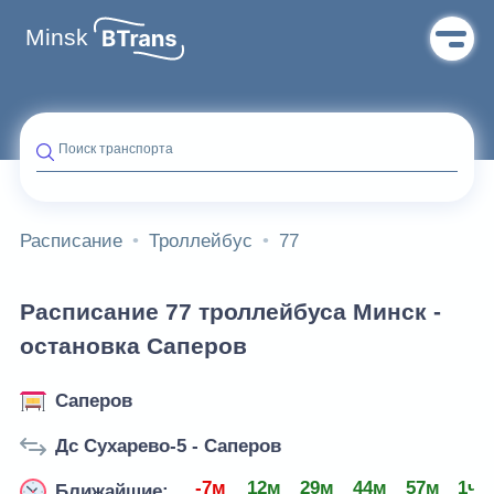
Minsk
Поиск транспорта
Расписание
Троллейбус
77
Расписание 77 троллейбуса Минск -
остановка Саперов
Саперов
Дс Сухарево-5 - Саперов
-7м
12м
29м
44м
57м
1ч 
Ближайшие: