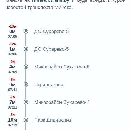
Минска на
minsk.btrans.by
и будь всегда в курсе
новостей транспорта Минска.
-13м
0м
ДС Сухарево-5
07:05
-12м
1м
ДС Сухарево-5
07:06
-9м
4м
Микрорайон Сухарево-6
07:09
-8м
6м
Скрипникова
07:11
-7м
7м
Микрорайон Сухарево-4
07:12
-5м
10м
Парк Дививелка
07:15