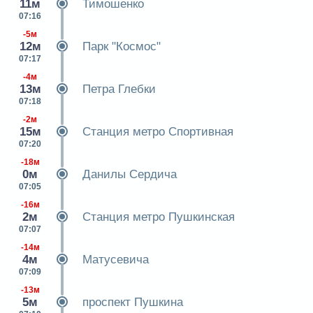
11м
Тимошенко
07:16
-5м
12м
Парк "Космос"
07:17
-4м
13м
Петра Глебки
07:18
-2м
15м
Станция метро Спортивная
07:20
-18м
0м
Данилы Сердича
07:05
-16м
2м
Станция метро Пушкинская
07:07
-14м
4м
Матусевича
07:09
-13м
5м
проспект Пушкина