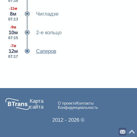
07:10
-11м
8м
Чигладзе
07:13
-9м
10м
2-е кольцо
07:15
-7м
12м
Саперов
07:17
Карта
О проекте
Контакты
сайта
Конфиденциальность
2012
- 2026 ©