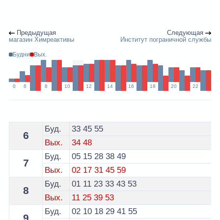
Предыдущая
Следующая
магазин Химреактивы
Институт пограничной службы
Будни
Вых.
0
6
8
10
12
14
16
18
20
22
Расписание 29 троллейбуса Минск - остановка Дворе
Буд.
33
45
55
6
Вых.
34
48
Буд.
05
15
28
38
49
7
Вых.
02
17
31
45
59
Буд.
01
11
23
33
43
53
8
Вых.
11
25
39
53
Буд.
02
10
18
29
41
55
9