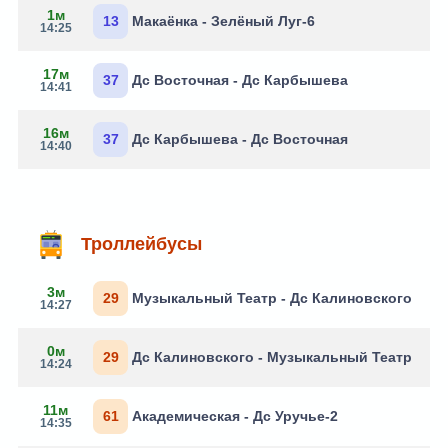
1м
13
Макаёнка - Зелёный Луг-6
14:25
17м
37
Дс Восточная - Дс Карбышева
14:41
16м
37
Дс Карбышева - Дс Восточная
14:40
Троллейбусы
3м
29
Музыкальный Театр - Дс Калиновского
14:27
0м
29
Дс Калиновского - Музыкальный Театр
14:24
11м
61
Академическая - Дс Уручье-2
14:35