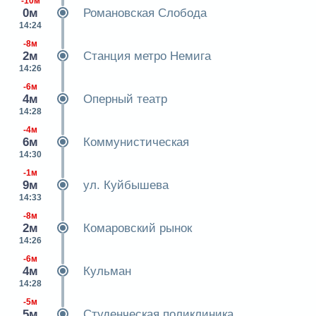
-10м
0м
Романовская Слобода
14:24
-8м
2м
Станция метро Немига
14:26
-6м
4м
Оперный театр
14:28
-4м
6м
Коммунистическая
14:30
-1м
9м
ул. Куйбышева
14:33
-8м
2м
Комаровский рынок
14:26
-6м
4м
Кульман
14:28
-5м
5м
Студенческая поликлиника