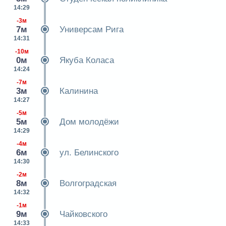
14:29
-3м
7м
Универсам Рига
14:31
-10м
0м
Якуба Коласа
14:24
-7м
3м
Калинина
14:27
-5м
5м
Дом молодёжи
14:29
-4м
6м
ул. Белинского
14:30
-2м
8м
Волгоградская
14:32
-1м
9м
Чайковского
14:33