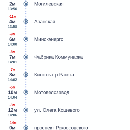
2м
Могилевская
13:56
-11м
4м
Аранская
13:58
-9м
6м
Минскэнерго
14:00
-8м
7м
Фабрика Коммунарка
14:01
-7м
8м
Кинотеатр Ракета
14:02
-5м
10м
Мотовелозавод
14:04
-3м
12м
ул. Олега Кошевого
14:06
-14м
0м
проспект Рокоссовского