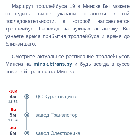
Маршрут троллейбуса 19 в Минске Вы можете
отследить: выше указаны остановки в той
последовательности, в которой направляется
троллейбус. Перейдя на нужную остановку, Вы
узнаете время прибытия троллейбуса и время до
ближайшего.
Смотрите актуальное расписание троллейбусов
Минска на
minsk.btrans.by
и будь всегда в курсе
новостей транспорта Минска.
-10м
4м
ДС Курасовщина
13:58
-9м
5м
завод Транзистор
13:59
-8м
6м
завод Электроника