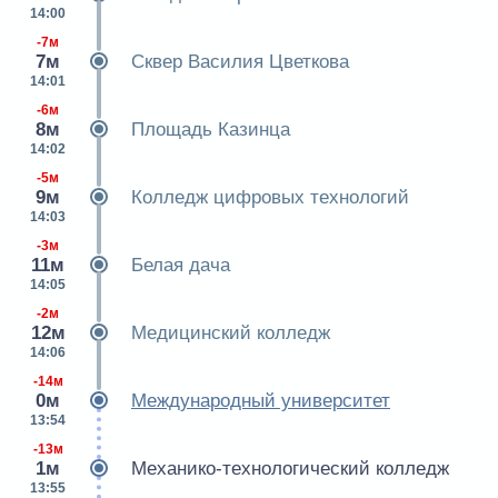
14:00
-7м
7м
Сквер Василия Цветкова
14:01
-6м
8м
Площадь Казинца
14:02
-5м
9м
Колледж цифровых технологий
14:03
-3м
11м
Белая дача
14:05
-2м
12м
Медицинский колледж
14:06
-14м
0м
Международный университет
13:54
-13м
1м
Механико-технологический колледж
13:55