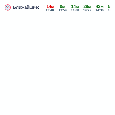
-14м
0м
14м
28м
42м
56
Ближайшие:
13:40
13:54
14:08
14:22
14:36
14:5