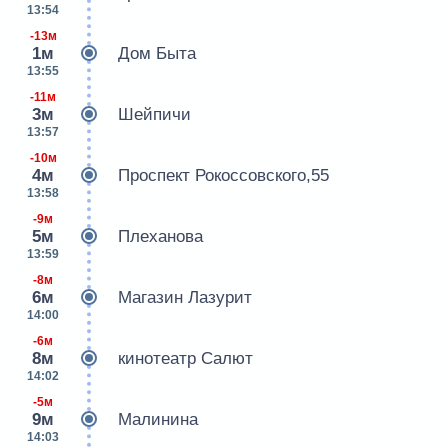
13:54
-13м
1м
Дом Быта
13:55
-11м
3м
Шейпичи
13:57
-10м
4м
Проспект Рокоссовского,55
13:58
-9м
5м
Плеханова
13:59
-8м
6м
Магазин Лазурит
14:00
-6м
8м
кинотеатр Салют
14:02
-5м
9м
Малинина
14:03