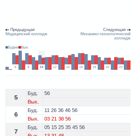
Предыдущая
Следующая
Медицинский колледж
Механико-технологический
колледж
Будни
Вых.
6
8
10
12
14
16
18
20
22
Расписание 19 троллейбуса Минск - остановка Межд
Буд.
56
5
Вых.
Буд.
11
26
36
46
56
6
Вых.
03
21
38
56
Буд.
05
15
25
35
45
56
7
Вых.
13
31
48