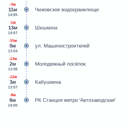
-3м
11м
Чижовское водохранилище
14:05
-1м
13м
Шишкина
14:07
-15м
0м
ул. Машиностроителей
13:54
-13м
2м
Молодежный посёлок
13:56
-12м
3м
Кабушкина
13:57
-9м
6м
РК Станция метро 'Автозаводская'
14:00