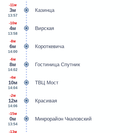
-11м
3м
Казинца
13:57
-10м
4м
Вирская
13:58
-8м
6м
Короткевича
14:00
-6м
8м
Гостиница Спутник
14:02
-4м
10м
ТВЦ Мост
14:04
-2м
12м
Красивая
14:06
-15м
0м
Микрорайон Чкаловский
13:54
-13м