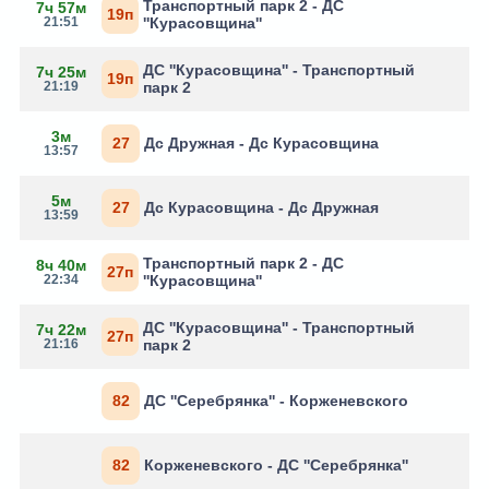
Транспортный парк 2 - ДС
7ч 57м
19п
21:51
''Курасовщина''
ДС ''Курасовщина'' - Транспортный
7ч 25м
19п
21:19
парк 2
3м
27
Дс Дружная - Дс Курасовщина
13:57
5м
27
Дс Курасовщина - Дс Дружная
13:59
Транспортный парк 2 - ДС
8ч 40м
27п
22:34
''Курасовщина''
ДС ''Курасовщина'' - Транспортный
7ч 22м
27п
21:16
парк 2
82
ДС ''Серебрянка'' - Корженевского
82
Корженевского - ДС ''Серебрянка''