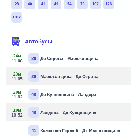
28
40
41
49
54
78
107
126
181с
Маршруты через остановку
Автобусы
24м
28
Дс Серова - Масюковщина
11:06
23м
28
Масюковщина - Дс Серова
11:05
20м
40
Дс Кунцевщина - Ландера
11:02
10м
40
Ландера - Дс Кунцевщина
10:52
41
Каменная Горка-5 - Дс Масюковщина