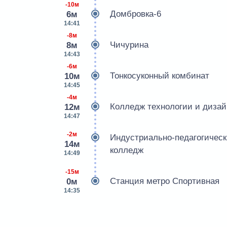
-10м
Домбровка-6
6м
14:41
-8м
Чичурина
8м
14:43
-6м
Тонкосуконный комбинат
10м
14:45
-4м
Колледж технологии и дизай
12м
14:47
-2м
Индустриально-педагогичес
14м
колледж
14:49
-15м
Станция метро Спортивная
0м
14:35