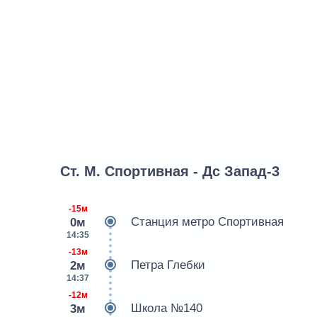
Ст. М. Спортивная - Дс Запад-3
-15м
Станция метро Спортивная
0м
14:35
-13м
Петра Глебки
2м
14:37
-12м
Школа №140
3м