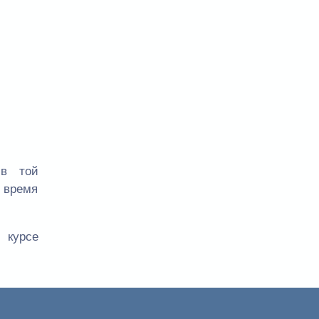
 в той
е время
 курсе