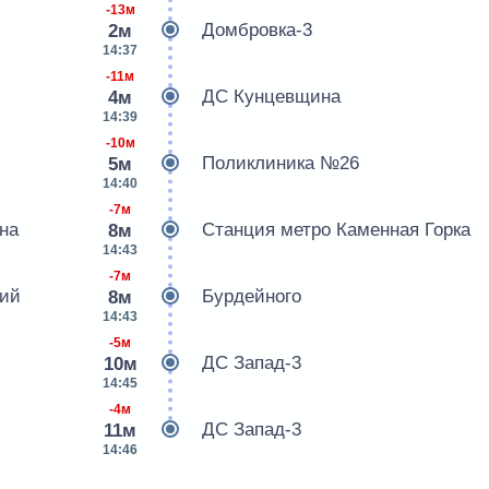
-13м
Домбровка-3
2м
14:37
-11м
ДС Кунцевщина
4м
14:39
-10м
Поликлиника №26
5м
14:40
-7м
на
Станция метро Каменная Горка
8м
14:43
-7м
кий
Бурдейного
8м
14:43
-5м
ДС Запад-3
10м
14:45
-4м
ДС Запад-3
11м
14:46