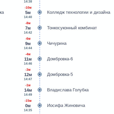
14:38
-10м
ка
Колледж технологии и дизайна
5м
14:40
-8м
Тонкосуконный комбинат
7м
14:42
-6м
Чичурина
9м
14:44
-4м
Домбровка-6
11м
14:46
-3м
Домбровка-5
12м
14:47
-1м
Владислава Голубка
14м
14:49
-15м
Иосифа Жиновича
0м
14:35