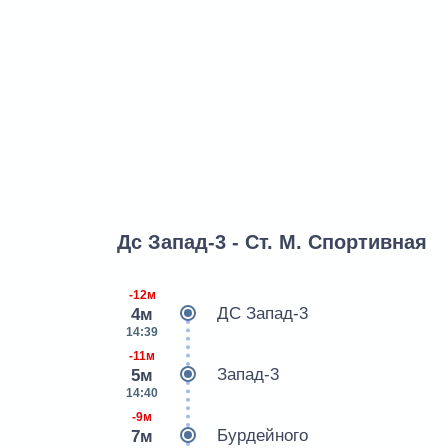
Дс Запад-3 - Ст. М. Спортивная
-12м
ДС Запад-3
4м
14:39
-11м
Запад-3
5м
14:40
-9м
Бурдейного
7м