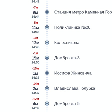
14:42
-7м
Станция метро Каменная Гор
9м
14:44
-5м
Поликлиника №26
11м
14:46
-3м
Колесникова
13м
14:48
-1м
Домбровка-3
15м
14:50
-15м
Иосифа Жиновича
1м
14:36
-14м
Владислава Голубка
2м
14:37
-12м
Домбровка-5
4м
14:39