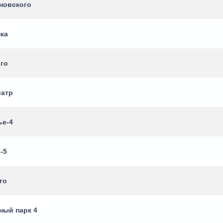
новского
нка
ого
еатр
ье-4
-5
го
тный парк 4