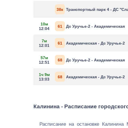
38к
Транспортный парк 4 - ДС ''Сл
10м
61
Дс Уручье-2 - Академическая
12:04
7м
61
Академическая - Дс Уручье-2
12:01
57м
68
Дс Уручье-2 - Академическая
12:51
1ч 9м
68
Академическая - Дс Уручье-2
13:03
Калинина - Расписание городског
Расписание на остановке Калинина 