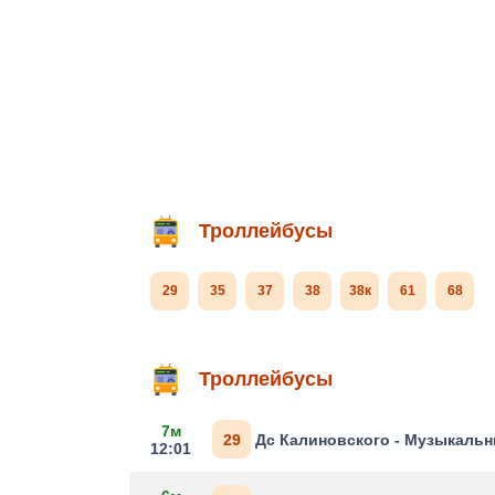
Фильтр маршрутов
Троллейбусы
29
35
37
38
38к
61
68
Маршруты через остановку
Троллейбусы
7м
29
Дс Калиновского - Музыкальн
12:01