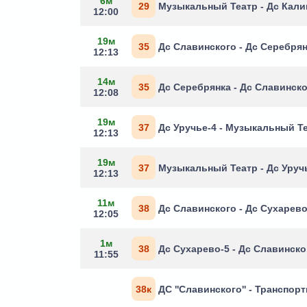
6м
29
Музыкальный Театр - Дс Кали
12:00
19м
35
Дс Славинского - Дс Серебря
12:13
14м
35
Дс Серебрянка - Дс Славинск
12:08
19м
37
Дс Уручье-4 - Музыкальный Т
12:13
19м
37
Музыкальный Театр - Дс Уруч
12:13
11м
38
Дс Славинского - Дс Сухарево
12:05
1м
38
Дс Сухарево-5 - Дс Славинско
11:55
38к
ДС ''Славинского'' - Транспор