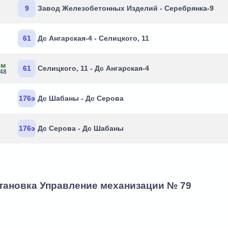
9
Завод Железобетонных Изделий - Серебрянка-9
61
Дс Ангарская-4 - Селицкого, 11
8м
61
Селицкого, 11 - Дс Ангарская-4
:48
176э
Дс Шабаны - Дс Серова
176э
Дс Серова - Дс Шабаны
становка Управление механизации № 79