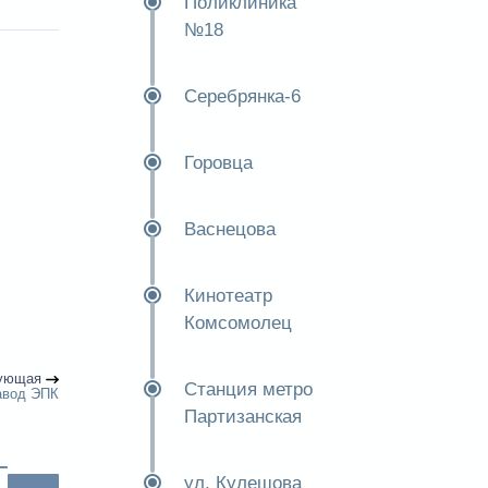
Поликлиника
№18
Серебрянка-6
Горовца
Васнецова
Кинотеатр
Комсомолец
ующая
Станция метро
авод ЭПК
Партизанская
ул. Кулешова