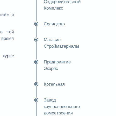
Оздоровительный
Комплекс
лий» и
Селицкого
 в той
е время
Магазин
Стройматериалы
 курсе
Предприятие
Экорес
Котельная
Завод
крупнопанельного
домостроения