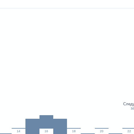
След
з
14
16
18
20
22