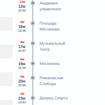
-13м
Академия
12м
управления
22:52
-9м
Площадь
16м
Мясникова
22:56
-8м
Музыкальный
17м
театр
22:57
-6м
Мясникова
19м
22:59
-5м
Романовская
20м
Слобода
23:00
-2м
Дворец Спорта
23м
23:03