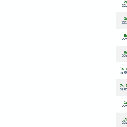
2
22
3
22
8
22
6
22
1ч 
пт 0
7ч 
пт 0
1
22
1
22