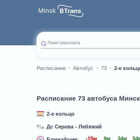
Minsk
Поиск транспорта
Расписание
Автобус
73
2-е кольц
Расписание 73 автобуса Минск 
2-е кольцо
Дс Серова - Лебяжий
-15м
9м
34м
54
Ближайшие: