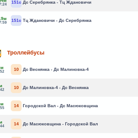
44м
151с
Дс Серебрянка - Тц Ждановичи
7:24
19м
151с
Тц Ждановичи - Дс Серебрянка
7:59
Троллейбусы
2м
10
Дс Веснянка - Дс Малиновка-4
:52
м
10
Дс Малиновка-4 - Дс Веснянка
:42
5м
14
Городской Вал - Дс Масюковщина
:55
м
14
Дс Масюковщина - Городской Вал
:44