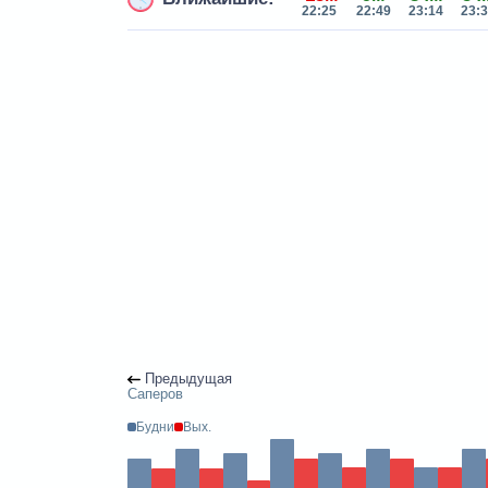
22:25
22:49
23:14
23:
Предыдущая
Саперов
Будни
Вых.