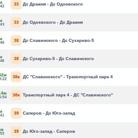
м
33
Дс Дражня - Дс Одоевского
:42
м
33
Дс Одоевского - Дс Дражня
:43
м
38
Дс Славинского - Дс Сухарево-5
:48
м
38
Дс Сухарево-5 - Дс Славинского
:46
42м
38к
ДС ''Славинского'' - Транспортный парк 4
0:22
14м
38к
Транспортный парк 4 - ДС ''Славинского''
5:54
м
39
Саперов - Дс Юго-запад
:41
5м
39
Дс Юго-запад - Саперов
:55