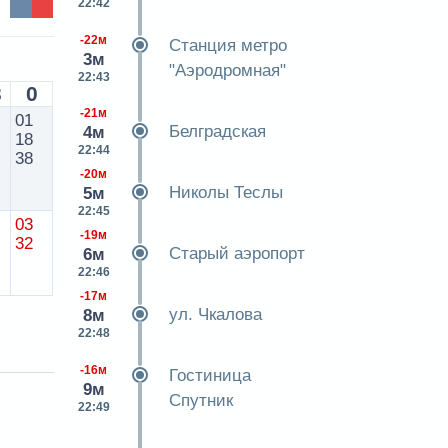
22:42
-22м
Станция метро
3м
"Аэродромная"
22:43
3
0
-21м
01
Белградская
4м
18
22:44
38
-20м
Николы Теслы
5м
22:45
03
-19м
32
Старый аэропорт
6м
22:46
-17м
ул. Чкалова
8м
22:48
-16м
Гостиница
9м
Спутник
22:49