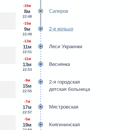
-16м
Саперов
8м
22:48
-15м
2-е кольцо
9м
22:49
-13м
Леси Украинки
11м
22:51
-11м
Веснянка
13м
22:53
-9м
2-я городская
15м
детская больница
22:55
-7м
Мястровская
17м
22:57
-5м
Княгининская
19м