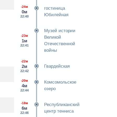
-24м
гостиница
0м
Юбилейная
22:40
Музей истории
-23м
Великой
1м
Отечественной
22:41
войны
-22м
Гвардейская
2м
22:42
-20м
Комсомольское
4м
озеро
22:44
-18м
Республиканский
6м
центр тенниса
22:46