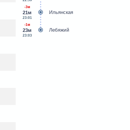
22:59
-3м
Ильянская
21м
23:01
-1м
Лебяжий
23м
23:03