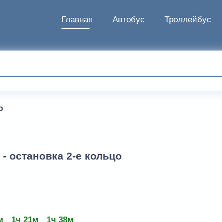
Главная
Автобус
Троллейбус
о
- остановка 2-е кольцо
м
1ч 21м
1ч 38м