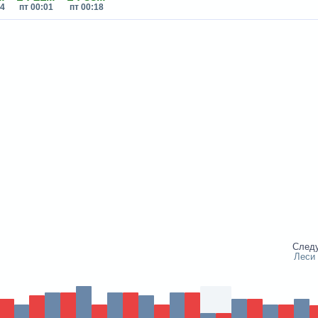
34
пт 00:01
пт 00:18
След
Леси 