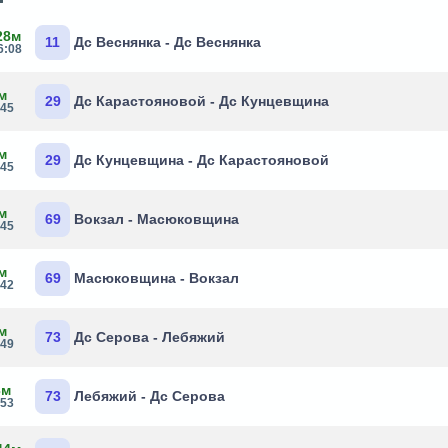
28м
11
Дс Веснянка - Дс Веснянка
6:08
м
29
Дс Карастояновой - Дс Кунцевщина
:45
м
29
Дс Кунцевщина - Дс Карастояновой
:45
м
69
Вокзал - Масюковщина
:45
м
69
Масюковщина - Вокзал
:42
м
73
Дс Серова - Лебяжий
:49
3м
73
Лебяжий - Дс Серова
:53