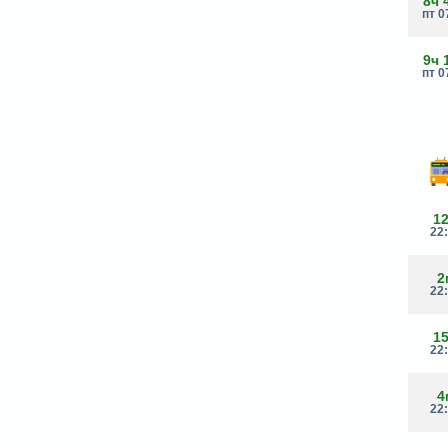
8ч 
пт 0
9ч 
пт 0
1
22
2
22
1
22
4
22