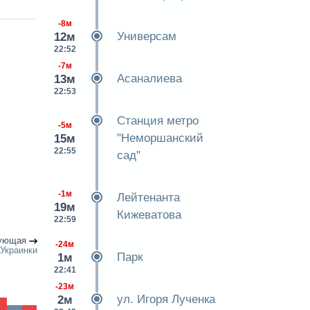
-8м
Универсам
12м
22:52
-7м
Асаналиева
13м
22:53
Станция метро
-5м
"Неморшанский
15м
22:55
сад"
-1м
Лейтенанта
19м
Кижеватова
22:59
ующая
-24м
Украинки
Парк
1м
22:41
-23м
ул. Игоря Лученка
2м