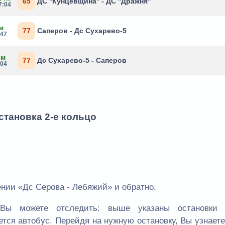
65
ДС ''Кунцевщина'' - ДС ''Дражня''
7:04
м
77
Саперов - Дс Сухарево-5
:47
4м
77
Дс Сухарево-5 - Саперов
:04
становка 2-е кольцо
нии «Дс Серова - Лебяжий» и обратно.
Вы можете отследить: выше указаны остановки
ется автобус. Перейдя на нужную остановку, Вы узнает