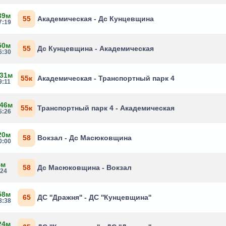
39м
55
Академическая - Дс Кунцевщина
7:19
50м
55
Дс Кунцевщина - Академическая
6:30
 31м
55к
Академическая - Транспортный парк 4
9:11
 46м
55к
Транспортный парк 4 - Академическая
5:26
20м
58
Вокзал - Дс Масюковщина
0:00
4м
58
Дс Масюковщина - Вокзал
:24
58м
65
ДС ''Дражня'' - ДС ''Кунцевщина''
8:38
24м