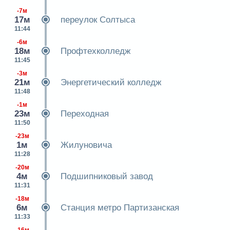
-7м
17м
переулок Солтыса
11:44
-6м
18м
Профтехколледж
11:45
-3м
21м
Энергетический колледж
11:48
-1м
23м
Переходная
11:50
-23м
1м
Жилуновича
11:28
-20м
4м
Подшипниковый завод
11:31
-18м
6м
Станция метро Партизанская
11:33