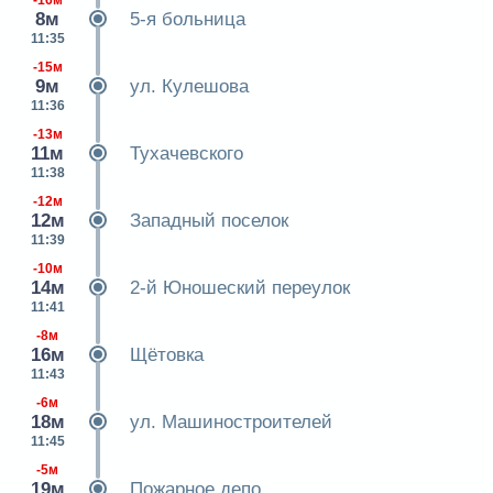
-16м
8м
5-я больница
11:35
-15м
9м
ул. Кулешова
11:36
-13м
11м
Тухачевского
11:38
-12м
12м
Западный поселок
11:39
-10м
14м
2-й Юношеский переулок
11:41
-8м
16м
Щётовка
11:43
-6м
18м
ул. Машиностроителей
11:45
-5м
19м
Пожарное депо