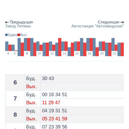
Предыдущая
Следующая
Завод Литмаш
Автостанция "Автозаводская"
Будни
Вых.
0
6
8
10
12
14
16
18
20
22
Расписание 70 автобуса Минск - остановка Завод кол
Буд.
30
43
6
Вых.
Буд.
00
16
34
51
7
Вых.
11
29
47
Буд.
04
19
31
51
8
Вых.
05
23
41
59
Буд.
07
23
39
56