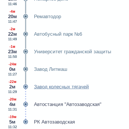
11:46
-4м
20м
Ремавтодор
11:47
-2м
22м
Автобусный парк №6
11:49
-1м
23м
Университет гражданской защиты
11:50
-24м
0м
Завод Литмаш
11:27
-22м
2м
Завод колесных тягачей
11:29
-20м
4м
Автостанция "Автозаводская"
11:31
-19м
5м
РК Автозаводская
11:32