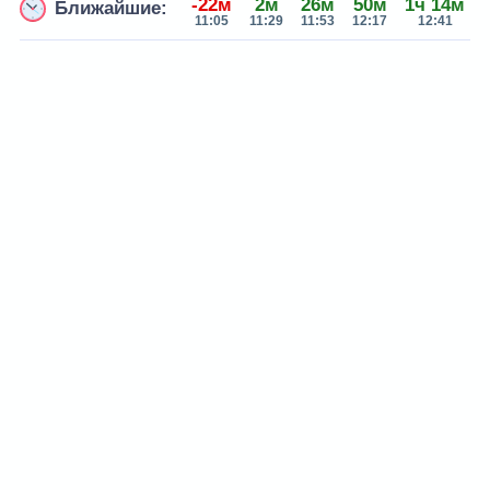
-22м
2м
26м
50м
1ч 14м
Ближайшие:
11:05
11:29
11:53
12:17
12:41