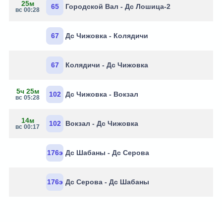
25м
65
Городской Вал - Дс Лошица-2
вс 00:28
67
Дс Чижовка - Колядичи
67
Колядичи - Дс Чижовка
5ч 25м
102
Дс Чижовка - Вокзал
вс 05:28
14м
102
Вокзал - Дс Чижовка
вс 00:17
176э
Дс Шабаны - Дс Серова
176э
Дс Серова - Дс Шабаны