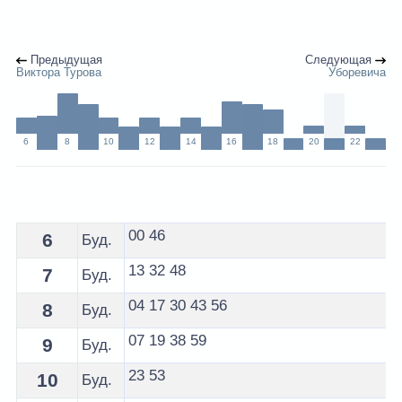
Предыдущая
Следующая
Виктора Турова
Уборевича
6
8
10
12
14
16
18
20
22
Расписание 67 автобуса Минск - остановка Корзюки
00
46
6
Буд.
13
32
48
7
Буд.
04
17
30
43
56
8
Буд.
07
19
38
59
9
Буд.
23
53
10
Буд.