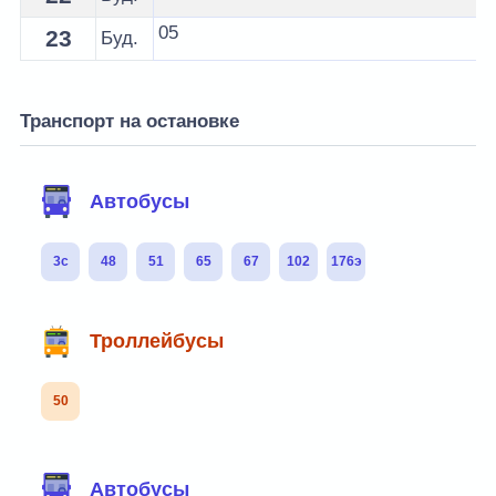
05
23
Буд.
Транспорт на остановке
Автобусы
3с
48
51
65
67
102
176э
Троллейбусы
50
Автобусы