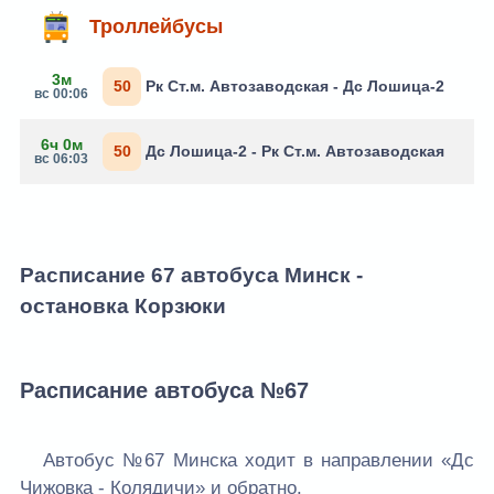
Троллейбусы
3м
50
Рк Ст.м. Автозаводская - Дс Лошица-2
вс 00:06
6ч 0м
50
Дс Лошица-2 - Рк Ст.м. Автозаводская
вс 06:03
Расписание 67 автобуса Минск -
остановка Корзюки
Расписание автобуса №67
Автобус №67 Минска ходит в направлении «Дс
Чижовка - Колядичи» и обратно.