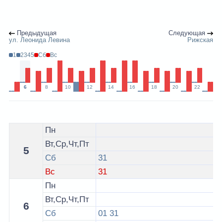
Предыдущая
Следующая
ул. Леонида Левина
Рижская
1
2345
Сб
Вс
6
8
10
12
14
16
18
20
22
Расписание 53 автобуса Минск - остановка ул. Брестс
Пн
Вт,Ср,Чт,Пт
5
Сб
31
Вс
31
Пн
Вт,Ср,Чт,Пт
6
Сб
01
31