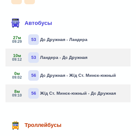
Автобусы
27м
53
Дс Дружная - Ландера
09:29
10м
53
Ландера - Дс Дружная
09:12
0м
56
Дс Дружная - Ж/д Ст. Минск-южный
09:02
8м
56
Ж/д Ст. Минск-южный - Дс Дружная
09:10
Троллейбусы