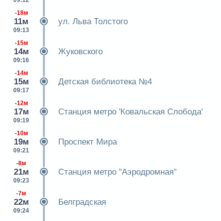
09:12
-18м
11м
ул. Льва Толстого
09:13
-15м
14м
Жуковского
09:16
-14м
15м
Детская библиотека №4
09:17
-12м
17м
Станция метро 'Ковальская Слобода'
09:19
-10м
19м
Проспект Мира
09:21
-8м
21м
Станция метро "Аэродромная"
09:23
-7м
22м
Белградская
09:24