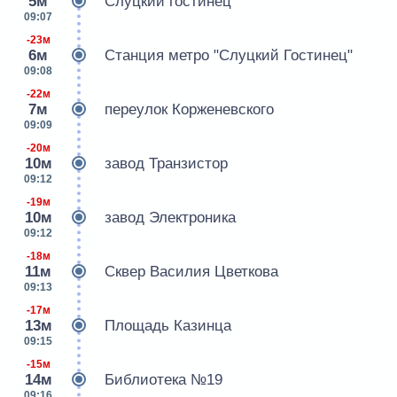
5м
Слуцкий гостинец
09:07
-23м
6м
Станция метро "Слуцкий Гостинец"
09:08
-22м
7м
переулок Корженевского
09:09
-20м
10м
завод Транзистор
09:12
-19м
10м
завод Электроника
09:12
-18м
11м
Сквер Василия Цветкова
09:13
-17м
13м
Площадь Казинца
09:15
-15м
14м
Библиотека №19
09:16