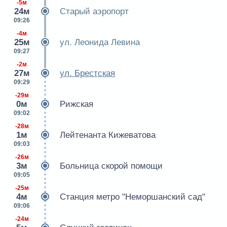
-5м
24м
Старый аэропорт
09:26
-4м
25м
ул. Леонида Левина
09:27
-2м
27м
ул. Брестская
09:29
-29м
0м
Рижская
09:02
-28м
1м
Лейтенанта Кижеватова
09:03
-26м
3м
Больница скорой помощи
09:05
-25м
4м
Станция метро "Неморшанский сад"
09:06
-24м