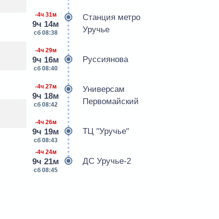
-4ч 31м
Станция метро
9ч 14м
Уручье
сб 08:38
-4ч 29м
Руссиянова
9ч 16м
сб 08:40
-4ч 27м
Универсам
9ч 18м
Первомайский
сб 08:42
-4ч 26м
ТЦ "Уручье"
9ч 19м
сб 08:43
-4ч 24м
ДС Уручье-2
9ч 21м
сб 08:45