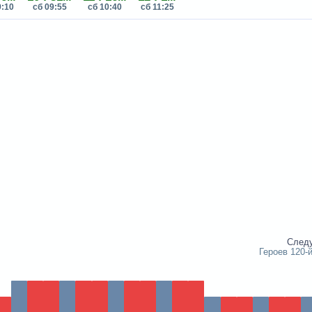
9:10
сб 09:55
сб 10:40
сб 11:25
След
Героев 120-