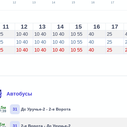
12
13
14
15
16
17
11
12
13
14
15
16
17
25
10
40
10
40
10
40
10
55
40
25
25
10
40
10
40
10
40
10
55
40
25
25
10
40
10
40
10
40
10
55
40
25
Автобусы
15м
31
Дс Уручье-2 - 2-е Ворота
7:39
 1м
31
2-е Ворота - Дс Уручье-2