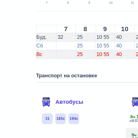
7
8
9
10
11
7
8
9
10
Буд.
32
25
10
55
40
Сб
25
10
55
40
Вс
25
10
55
40
Транспорт на остановке
Автобусы
8ч 
31
165с
194с
сб 0
9ч