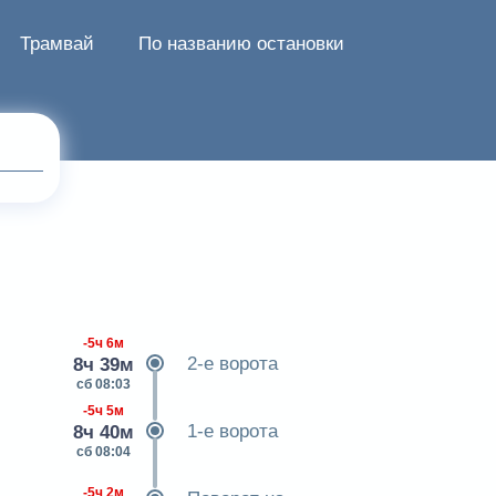
Трамвай
По названию остановки
-5ч 6м
2-е ворота
8ч 39м
сб 08:03
-5ч 5м
1-е ворота
8ч 40м
сб 08:04
-5ч 2м