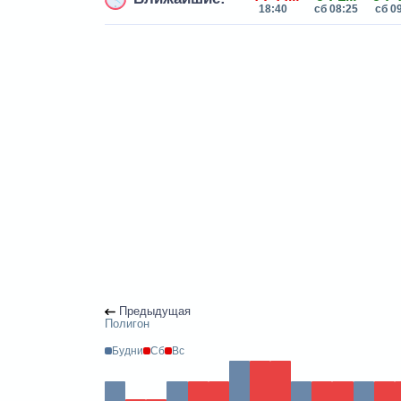
18:40
сб 08:25
сб 0
Предыдущая
Полигон
Будни
Сб
Вс