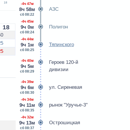
18
-4ч 47м
АЗС
8ч 58м
сб 08:22
-4ч 45м
18
Полигон
9ч 0м
сб 08:24
40
-4ч 44м
25
Тяпинского
9ч 1м
сб 08:25
25
-4ч 40м
Героев 120-й
9ч 5м
дивизии
сб 08:29
-4ч 39м
ул. Сиреневая
9ч 6м
сб 08:30
-4ч 34м
рынок "Уручье-3"
9ч 11м
сб 08:35
-4ч 32м
Острошицкая
9ч 13м
сб 08:37