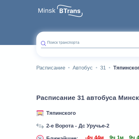
Minsk
Поиск транспорта
Расписание
Автобус
31
Тяпинско
Расписание 31 автобуса Минск
Тяпинского
2-е Ворота - Дс Уручье-2
-4ч 44м
9ч 1м
9ч 
Ближайшие: