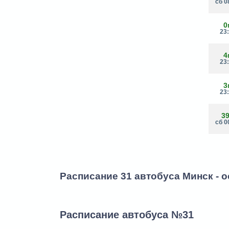
сб 0
0
23
4
23
3
23
3
сб 0
Расписание 31 автобуса Минск - 
Расписание автобуса №31