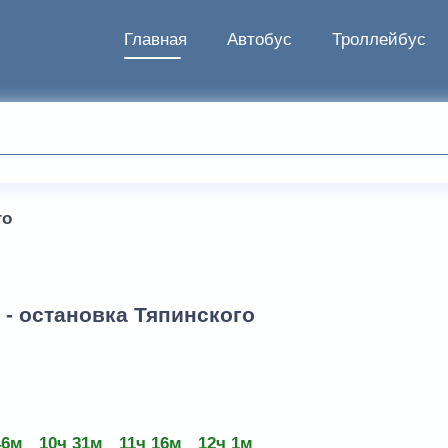
Главная
Автобус
Троллейбус
го
 - остановка Тяпинского
46м
10ч 31м
11ч 16м
12ч 1м