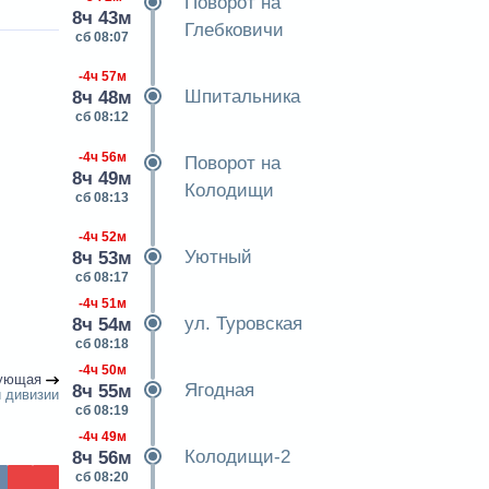
Поворот на
8ч 43м
Глебковичи
сб 08:07
-4ч 57м
Шпитальника
8ч 48м
сб 08:12
-4ч 56м
Поворот на
8ч 49м
Колодищи
сб 08:13
-4ч 52м
Уютный
8ч 53м
сб 08:17
-4ч 51м
ул. Туровская
8ч 54м
сб 08:18
-4ч 50м
ующая
Ягодная
8ч 55м
й дивизии
сб 08:19
-4ч 49м
Колодищи-2
8ч 56м
сб 08:20