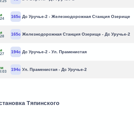
8:25
м
165с
Дс Уручье-2 - Железнодорожная Станция Озерище
:24
м
165с
Железнодорожная Станция Озерище - Дс Уручье-2
:28
м
194с
Дс Уручье-2 - Ул. Праменистая
:27
9м
194с
Ул. Праменистая - Дс Уручье-2
0:03
остановка Тяпинского