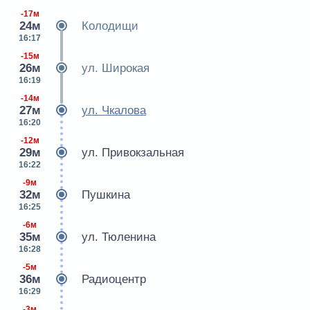
-17м
24м
Колодищи
16:17
-15м
26м
ул. Широкая
16:19
-14м
27м
ул. Чкалова
16:20
-12м
29м
ул. Привокзальная
16:22
-9м
32м
Пушкина
16:25
-6м
35м
ул. Тюленина
16:28
-5м
36м
Радиоцентр
16:29
-3м