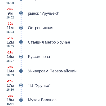
16:00
-32м
9м
рынок "Уручье-3"
16:02
-30м
11м
Острошицкая
16:04
-29м
12м
Станция метро Уручье
16:05
-27м
14м
Руссиянова
16:07
-25м
16м
Универсам Первомайский
16:09
-24м
17м
ТЦ "Уручье"
16:10
-23м
18м
Музей Валунов
16:11