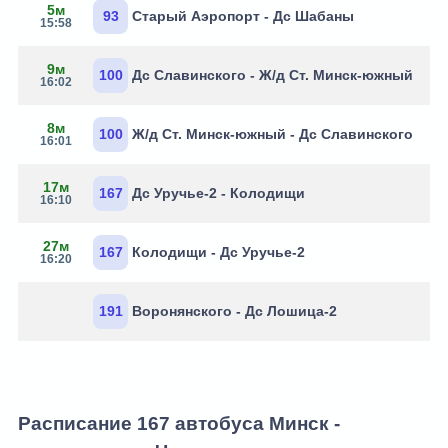
5м
93
Старый Аэропорт - Дс Шабаны
15:58
9м
100
Дс Славинского - Ж/д Ст. Минск-южный
16:02
8м
100
Ж/д Ст. Минск-южный - Дс Славинского
16:01
17м
167
Дс Уручье-2 - Колодищи
16:10
27м
167
Колодищи - Дс Уручье-2
16:20
191
Воронянского - Дс Лошица-2
Расписание 167 автобуса Минск -