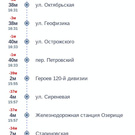
38м
ул. Октябрьская
16:31
-3м
38м
ул. Геофизика
16:31
-1м
40м
ул. Острожского
16:33
-1м
40м
пер. Петровский
16:33
-39м
2м
Героев 120-й дивизии
15:55
-37м
4м
ул. Сиреневая
15:57
-37м
4м
Железнодорожная станция Озерище
15:57
-34м
7м
Стариновская