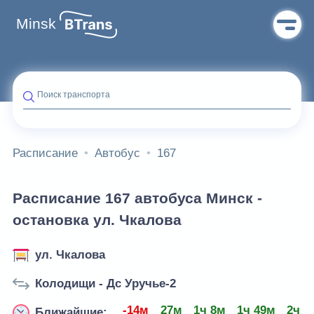
Minsk
Поиск транспорта
Расписание
Автобус
167
Расписание 167 автобуса Минск -
остановка ул. Чкалова
ул. Чкалова
Колодищи - Дс Уручье-2
-14м
27м
1ч 8м
1ч 49м
2ч 3
Ближайшие: