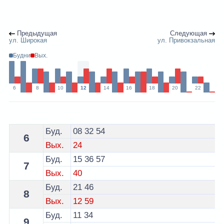
Предыдущая
Следующая
ул. Широкая
ул. Привокзальная
Будни
Вых.
6
8
10
12
14
16
18
20
22
Расписание 167 автобуса Минск - остановка ул. Чкал
Буд.
08
32
54
6
Вых.
24
Буд.
15
36
57
7
Вых.
40
Буд.
21
46
8
Вых.
12
59
Буд.
11
34
9