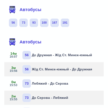
Автобусы
56
73
93
100
167
191
Автобусы
14м
56
Дс Дружная - Ж/д Ст. Минск-южный
16:07
3м
56
Ж/д Ст. Минск-южный - Дс Дружная
15:56
0м
73
Лебяжий - Дс Серова
15:53
2м
73
Дс Серова - Лебяжий
15:55