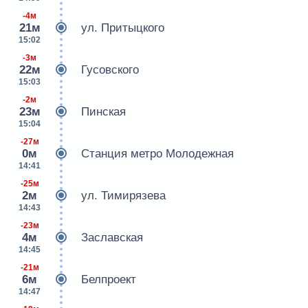
-4м
21м
ул. Притыцкого
15:02
-3м
22м
Гусовского
15:03
-2м
23м
Пинская
15:04
-27м
0м
Станция метро Молодежная
14:41
-25м
2м
ул. Тимирязева
14:43
-23м
4м
Заславская
14:45
-21м
6м
Белпроект
14:47