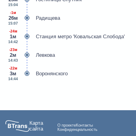
15:04
-1м
26м
Радищева
15:07
-24м
1м
Станция метро 'Ковальская Слобода'
14:42
-23м
2м
Левкова
14:43
-22м
3м
Воронянского
14:44
Карта
О проекте
Контакты
сайта
Конфиденциальность