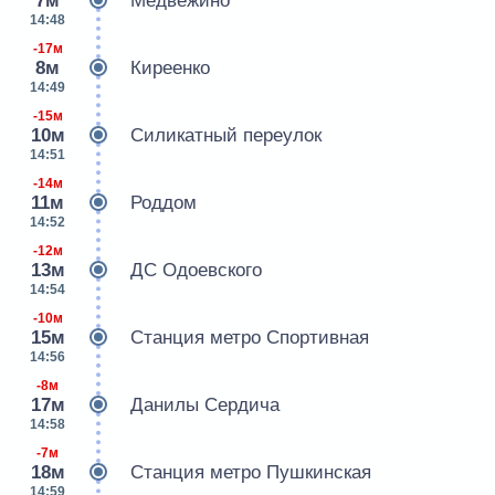
7м
Медвежино
14:48
-17м
8м
Киреенко
14:49
-15м
10м
Силикатный переулок
14:51
-14м
11м
Роддом
14:52
-12м
13м
ДС Одоевского
14:54
-10м
15м
Станция метро Спортивная
14:56
-8м
17м
Данилы Сердича
14:58
-7м
18м
Станция метро Пушкинская
14:59