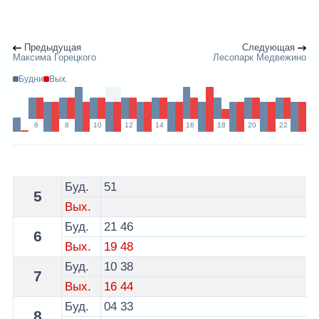
Предыдущая
Следующая
Максима Горецкого
Лесопарк Медвежино
Будни
Вых.
6
8
10
12
14
16
18
20
22
Расписание 163 автобуса Минск - остановка НПО Цен
Буд.
51
5
Вых.
Буд.
21
46
6
Вых.
19
48
Буд.
10
38
7
Вых.
16
44
Буд.
04
33
8