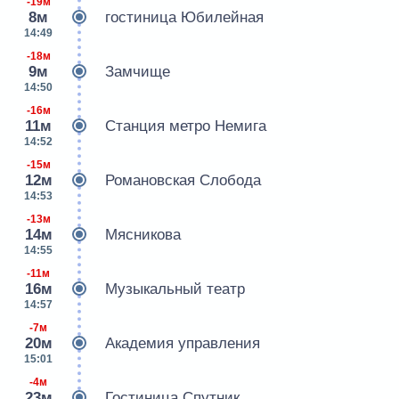
-19м
8м
гостиница Юбилейная
14:49
-18м
9м
Замчище
14:50
-16м
11м
Станция метро Немига
14:52
-15м
12м
Романовская Слобода
14:53
-13м
14м
Мясникова
14:55
-11м
16м
Музыкальный театр
14:57
-7м
20м
Академия управления
15:01
-4м
23м
Гостиница Спутник