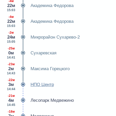
-4м
22м
Академика Федорова
15:03
-4м
22м
Академика Федорова
15:03
-2м
24м
Микрорайон Сухарево-2
15:05
-25м
0м
Сухаревская
14:41
-23м
2м
Максима Горецкого
14:43
-22м
3м
НПО Центр
14:44
-21м
4м
Лесопарк Медвежино
14:45
-18м