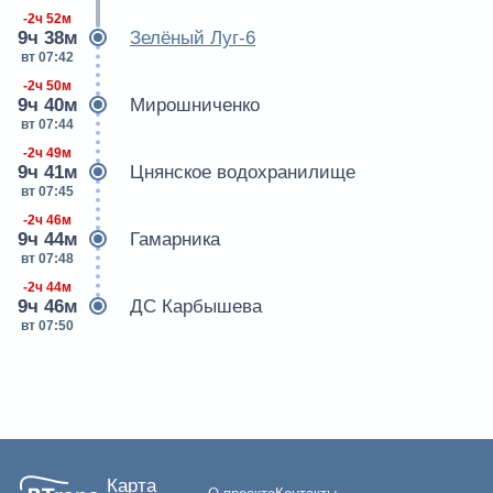
-2ч 52м
9ч 38м
Зелёный Луг-6
вт 07:42
-2ч 50м
9ч 40м
Мирошниченко
вт 07:44
-2ч 49м
9ч 41м
Цнянское водохранилище
вт 07:45
-2ч 46м
9ч 44м
Гамарника
вт 07:48
-2ч 44м
9ч 46м
ДС Карбышева
вт 07:50
Карта