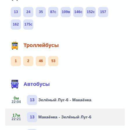
13
24
35
87с
109в
146с
152с
157
162
175с
Троллейбусы
1
2
46
53
Автобусы
0м
13
Зелёный Луг-6 - Макаёнка
22:04
17м
13
Макаёнка - Зелёный Луг-6
22:21