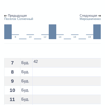
Предыдущая
Следующая
Посёлок Солнечный
Мирошниченко
8
10
12
14
16
18
Расписание 157 автобуса Минск - остановка Зелёный 
42
7
Буд.
8
Буд.
9
Буд.
10
Буд.
11
Буд.