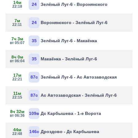
14м
24
Зелёный Луг-6 - Воронянского
22:18
7м
24
Воронянского - Зелёный Луг-6
22:11
7ч 3м
35
Зелёный Луг-6 - Макаёнка
вт 05:07
8ч 0м
35
Макаёнка - Зелёный Луг-6
вт 06:04
17м
87с
Зелёный Луг-6 - Ас Автозаводская
22:21
11м
87с
Ас Автозаводская - Зелёный Луг-6
22:15
8ч 32м
109в
Дс Карбышева - 1-е Ворота
вт 06:36
44м
146с
Дроздово - Дс Карбышева
22:48