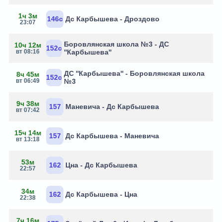
1ч 3м
146с
Дс Карбышева - Дроздово
23:07
Боровлянская школа №3 - ДС
10ч 12м
152с
вт 08:16
''Карбышева''
ДС ''Карбышева'' - Боровлянская школа
8ч 45м
152с
вт 06:49
№3
9ч 38м
157
Маневича - Дс Карбышева
вт 07:42
15ч 14м
157
Дс Карбышева - Маневича
вт 13:18
53м
162
Цна - Дс Карбышева
22:57
34м
162
Дс Карбышева - Цна
22:38
7ч 16м