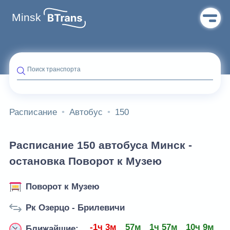
Minsk
Поиск транспорта
Расписание
Автобус
150
Расписание 150 автобуса Минск -
остановка Поворот к Музею
Поворот к Музею
Рк Озерцо - Брилевичи
-1ч 3м
57м
1ч 57м
10ч 9м
1
Ближайшие: