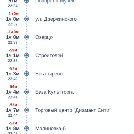
57м
Поворот к Музею
22:34
-1ч 0м
1ч 0м
ул. Дзержинского
22:37
-1ч 0м
1ч 0м
Озерцо
22:37
-59м
1ч 1м
Строителей
22:38
-57м
1ч 3м
Богатырево
22:40
-56м
1ч 4м
База Культторга
22:41
-53м
1ч 7м
Торговый центр "Диамант Сити"
22:44
-52м
1ч 8м
Малиновка-6
22:45