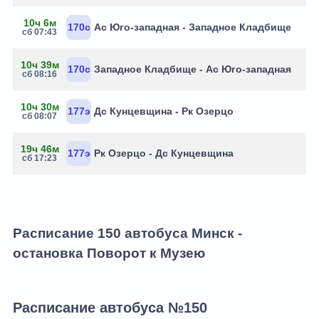
10ч 6м
170с
Ас Юго-западная - Западное Кладбище
сб 07:43
10ч 39м
170с
Западное Кладбище - Ас Юго-западная
сб 08:16
10ч 30м
177э
Дс Кунцевщина - Рк Озерцо
сб 08:07
19ч 46м
177э
Рк Озерцо - Дс Кунцевщина
сб 17:23
Расписание 150 автобуса Минск -
остановка Поворот к Музею
Расписание автобуса №150