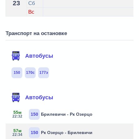
23
Сб
Вс
Транспорт на остановке
Автобусы
150
170с
177э
Автобусы
55м
150
Брилевичи - Рк Озерцо
22:32
57м
150
Рк Озерцо - Брилевичи
22:34