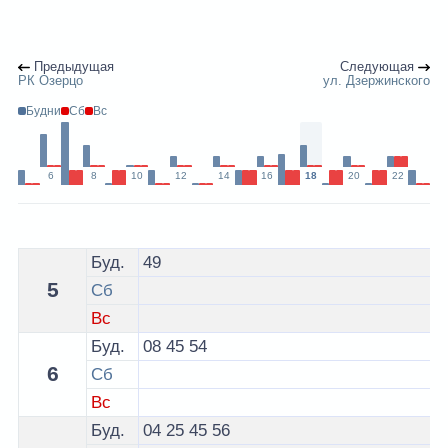
Предыдущая
Следующая
РК Озерцо
ул. Дзержинского
Будни
Сб
Вс
6
8
10
12
14
16
18
20
22
Расписание 150 автобуса Минск - остановка Поворот 
Буд.
49
5
Сб
Вс
Буд.
08
45
54
6
Сб
Вс
Буд.
04
25
45
56