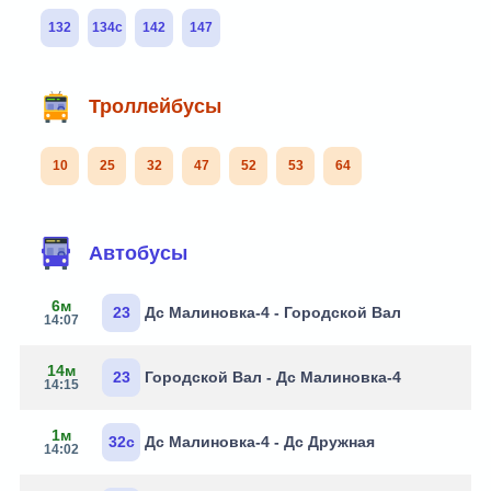
132
134с
142
147
Троллейбусы
10
25
32
47
52
53
64
Автобусы
6м
23
Дс Малиновка-4 - Городской Вал
14:07
14м
23
Городской Вал - Дс Малиновка-4
14:15
1м
32с
Дс Малиновка-4 - Дс Дружная
14:02