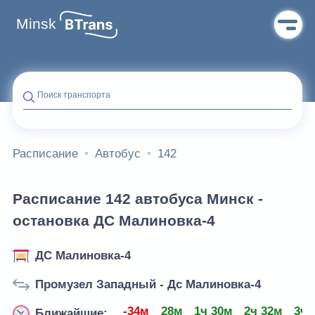
Minsk
Поиск транспорта
Расписание
Автобус
142
Расписание 142 автобуса Минск -
остановка ДС Малиновка-4
ДС Малиновка-4
Промузел Западный - Дс Малиновка-4
-34м
28м
1ч 30м
2ч 32м
3ч 
Ближайшие: