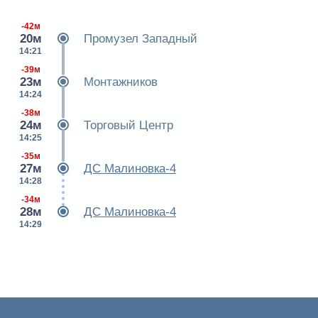
-42м
20м
Промузел Западный
14:21
-39м
23м
Монтажников
14:24
-38м
24м
Торговый Центр
14:25
-35м
27м
ДС Малиновка-4
14:28
-34м
28м
ДС Малиновка-4
14:29