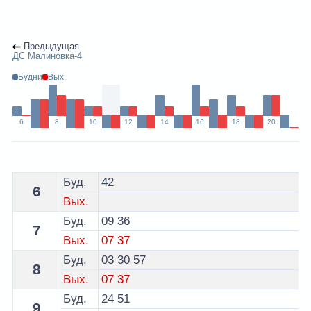
Предыдущая
ДС Малиновка-4
Будни
Вых.
6
8
10
12
14
16
18
20
Расписание 142 автобуса Минск - остановка ДС Мали
Буд.
42
6
Вых.
Буд.
09
36
7
Вых.
07
37
Буд.
03
30
57
8
Вых.
07
37
Буд.
24
51
9