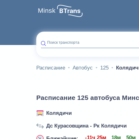
Minsk
Поиск транспорта
Расписание
Автобус
125
Колядич
Расписание 125 автобуса Минс
Колядичи
Дс Курасовщина - Рк Колядичи
-11ч 25м
18м
50м
Ближайшие: