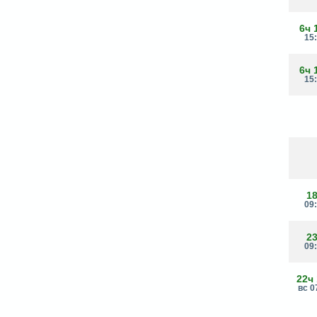
6ч 
15
6ч 
15
1
09
2
09
22ч
вс 0