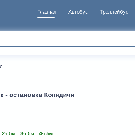
Главная
Автобус
Троллейбус
и
к - остановка Колядичи
2ч 5м
3ч 5м
4ч 5м