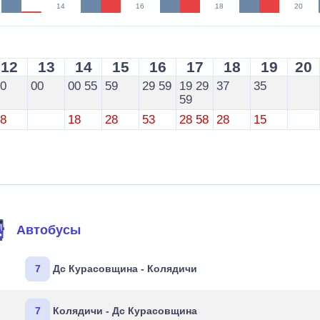
14
16
18
20
12
13
14
15
16
17
18
19
20
00
00
00
55
59
29
59
19
29
37
35
59
58
18
28
53
28
58
28
15
Автобусы
7
Дс Курасовщина - Колядичи
7
Колядичи - Дс Курасовщина