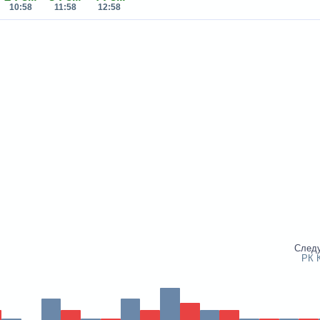
10:58
11:58
12:58
След
РК 