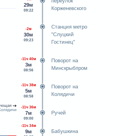
переулок
29м
Корженевского
09:22
Станция метро
-2м
"Слуцкий
30м
09:23
Гостинец"
-11ч 40м
Поворот на
3м
Минскрыбпром
08:56
-11ч 38м
Поворот на
5м
Колядичи
08:58
ующая
-11ч 36м
Колядичи
Ручей
7м
09:00
-11ч 34м
Бабушкина
9м