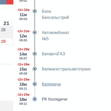
09:02
-11ч 32м
База
11м
Белсельстрой
09:04
21
28
-11ч 31м
Автокомбинат
12м
№5
09:05
29
-11ч 29м
БелавтоГАЗ
14м
09:07
-11ч 28м
Белмагистральавтотранс
15м
09:08
-11ч 25м
Колядичи
18м
09:11
-11ч 25м
РК Колядичи
18м
09:11