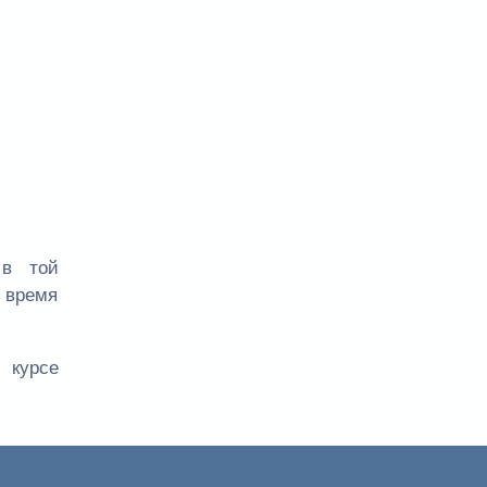
 в той
е время
 курсе