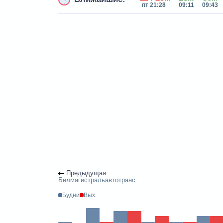
пт 21:28
09:11
09:43
Предыдущая
Белмагистральавтотранс
Будни
Вых.