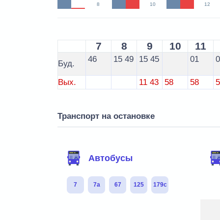
8
10
12
7
8
9
10
11
46
15
49
15
45
01
Буд.
Вых.
11
43
58
58
Транспорт на остановке
Автобусы
7
7а
67
125
179с