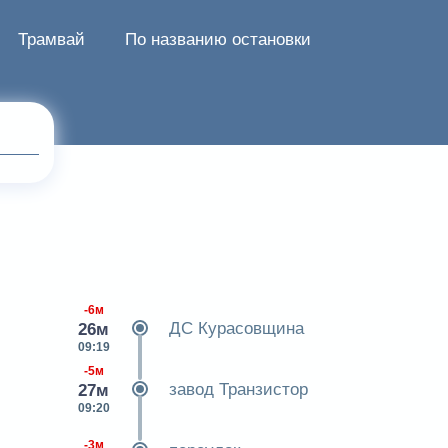
Трамвай
По названию остановки
-6м
ДС Курасовщина
26м
09:19
-5м
завод Транзистор
27м
09:20
-3м