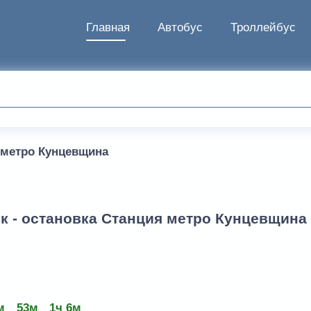
Главная
Автобус
Троллейбус
 метро Кунцевщина
к - остановка Станция метро Кунцевщина
м
53м
1ч 6м