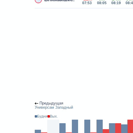
07:53
08:05
08:19
08:
Предыдущая
Универсам Западный
Будни
Вых.