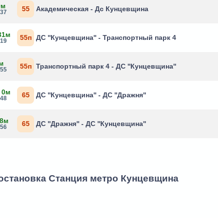
9м
55
Академическая - Дс Кунцевщина
:37
31м
55п
ДС ''Кунцевщина'' - Транспортный парк 4
:19
м
55п
Транспортный парк 4 - ДС ''Кунцевщина''
:55
 0м
65
ДС ''Кунцевщина'' - ДС ''Дражня''
:48
 8м
65
ДС ''Дражня'' - ДС ''Кунцевщина''
:56
 остановка Станция метро Кунцевщина