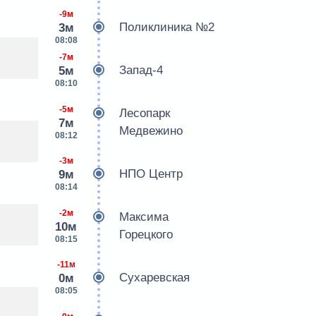
-9м
Поликлиника №2
3м
08:08
-7м
Запад-4
5м
08:10
-5м
Лесопарк
7м
Медвежино
08:12
-3м
НПО Центр
9м
08:14
-2м
Максима
10м
Горецкого
08:15
-11м
Сухаревская
0м
08:05