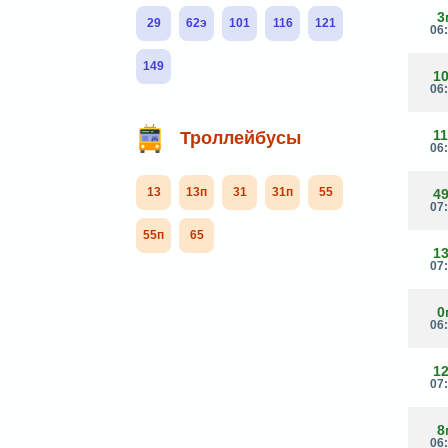
3
29
62э
101
116
121
06
149
1
06
1
Троллейбусы
06
13
13п
31
31п
55
4
07
55п
65
1
07
0
06
1
07
8
06