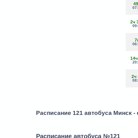
4
07
2ч 
09
7
06
14ч
20
2ч
08
Расписание 121 автобуса Минск -
Расписание автобуса №121