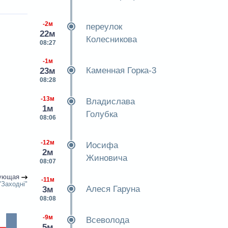
-2м
переулок
22м
Колесникова
08:27
-1м
Каменная Горка-3
23м
08:28
-13м
Владислава
1м
Голубка
08:06
-12м
Иосифа
2м
Жиновича
08:07
ующая
-11м
"Заходнi"
Алеся Гаруна
3м
08:08
-9м
Всеволода
5м