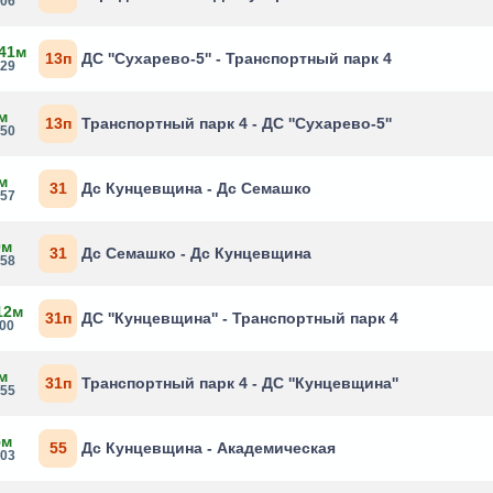
:06
 41м
13п
ДС ''Сухарево-5'' - Транспортный парк 4
:29
м
13п
Транспортный парк 4 - ДС ''Сухарево-5''
:50
м
31
Дс Кунцевщина - Дс Семашко
:57
0м
31
Дс Семашко - Дс Кунцевщина
:58
12м
31п
ДС ''Кунцевщина'' - Транспортный парк 4
:00
м
31п
Транспортный парк 4 - ДС ''Кунцевщина''
:55
5м
55
Дс Кунцевщина - Академическая
:03