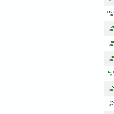
07
11ч
18
2
06
9
06
1
06
4ч 
11
7
06
1
07