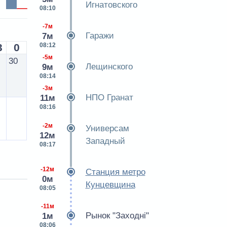
Игнатовского
08:10
-7м
Гаражи
7м
3
0
08:12
-5м
30
Лещинского
9м
08:14
-3м
НПО Гранат
11м
08:16
-2м
Универсам
12м
Западный
08:17
-12м
Станция метро
0м
Кунцевщина
08:05
-11м
Рынок "Заходнi"
1м
08:06