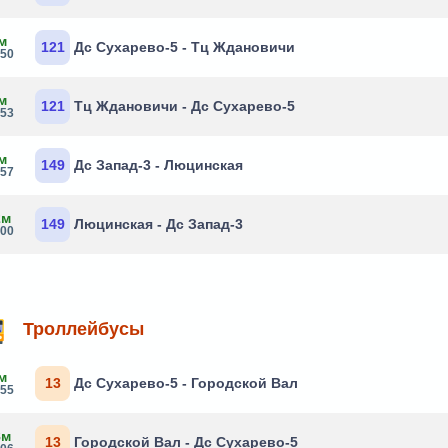
м
121
Дс Сухарево-5 - Тц Ждановичи
:50
м
121
Тц Ждановичи - Дс Сухарево-5
:53
м
149
Дс Запад-3 - Люцинская
:57
2м
149
Люцинская - Дс Запад-3
:00
Троллейбусы
м
13
Дс Сухарево-5 - Городской Вал
:55
8м
13
Городской Вал - Дс Сухарево-5