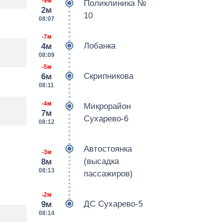
-9м
Поликлиника №
2м
10
08:07
-7м
Лобанка
4м
08:09
-5м
Скрипникова
6м
08:11
-4м
Микрорайон
7м
Сухарево-6
08:12
Автостоянка
-3м
(высадка
8м
08:13
пассажиров)
-2м
ДС Сухарево-5
9м
08:14