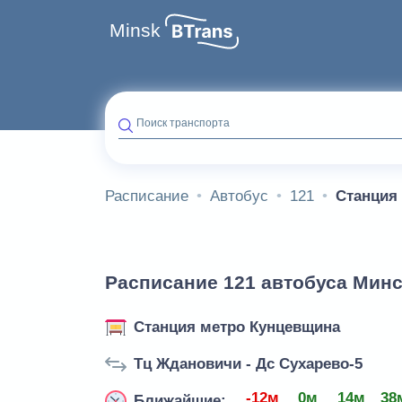
Minsk
Поиск транспорта
Расписание
Автобус
121
Станция
Расписание 121 автобуса Минс
Станция метро Кунцевщина
Тц Ждановичи - Дс Сухарево-5
-12м
0м
14м
38
Ближайшие: