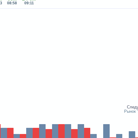
43
08:58
09:11
След
Рынок 