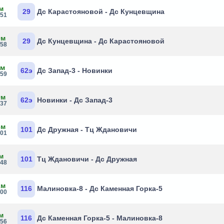
м
29
Дс Карастояновой - Дс Кунцевщина
:51
0м
29
Дс Кунцевщина - Дс Карастояновой
:58
1м
62э
Дс Запад-3 - Новинки
:59
9м
62э
Новинки - Дс Запад-3
:37
3м
101
Дс Дружная - Тц Ждановичи
:01
м
101
Тц Ждановичи - Дс Дружная
:48
2м
116
Малиновка-8 - Дс Каменная Горка-5
:00
м
116
Дс Каменная Горка-5 - Малиновка-8
:56