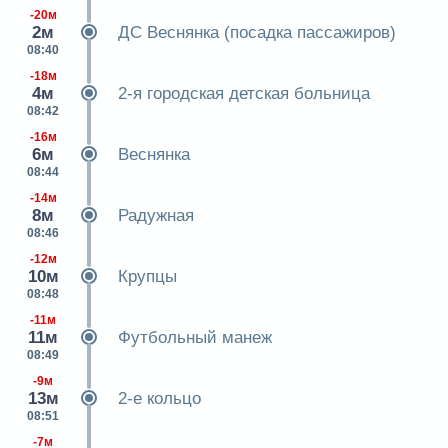
-20м
2м
ДС Веснянка (посадка пассажиров)
08:40
-18м
4м
2-я городская детская больница
08:42
-16м
6м
Веснянка
08:44
-14м
8м
Радужная
08:46
-12м
10м
Крупцы
08:48
-11м
11м
Футбольный манеж
08:49
-9м
13м
2-е кольцо
08:51
-7м