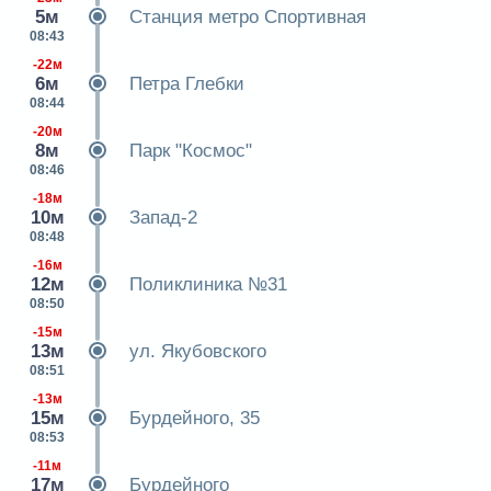
5м
Станция метро Спортивная
08:43
-22м
6м
Петра Глебки
08:44
-20м
8м
Парк "Космос"
08:46
-18м
10м
Запад-2
08:48
-16м
12м
Поликлиника №31
08:50
-15м
13м
ул. Якубовского
08:51
-13м
15м
Бурдейного, 35
08:53
-11м
17м
Бурдейного