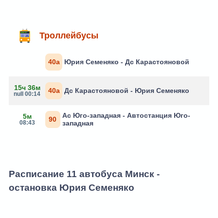
Троллейбусы
40а
Юрия Семеняко - Дс Карастояновой
15ч 36м
40а
Дс Карастояновой - Юрия Семеняко
null 00:14
Ас Юго-западная - Автостанция Юго-
5м
90
08:43
западная
Расписание 11 автобуса Минск -
остановка Юрия Семеняко