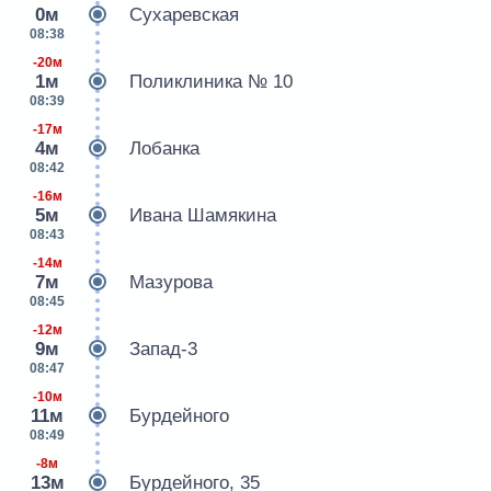
0м
Сухаревская
08:38
-20м
1м
Поликлиника № 10
08:39
-17м
4м
Лобанка
08:42
-16м
5м
Ивана Шамякина
08:43
-14м
7м
Мазурова
08:45
-12м
9м
Запад-3
08:47
-10м
11м
Бурдейного
08:49
-8м
13м
Бурдейного, 35