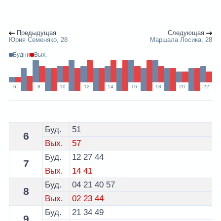
Предыдущая
Следующая
Юрия Семеняко, 28
Маршала Лосика, 28
Будни
Вых.
6
8
10
12
14
16
18
20
22
Расписание 11 автобуса Минск - остановка Юрия Сем
Буд.
51
6
Вых.
57
Буд.
12
27
44
7
Вых.
14
41
Буд.
04
21
40
57
8
Вых.
02
23
44
Буд.
21
34
49
9