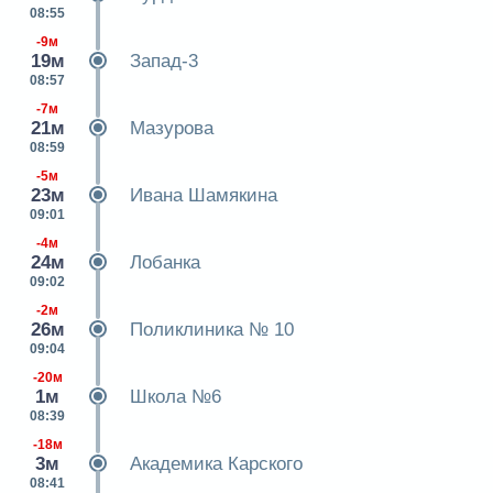
08:55
-9м
19м
Запад-3
08:57
-7м
21м
Мазурова
08:59
-5м
23м
Ивана Шамякина
09:01
-4м
24м
Лобанка
09:02
-2м
26м
Поликлиника № 10
09:04
-20м
1м
Школа №6
08:39
-18м
3м
Академика Карского
08:41