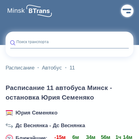
Minsk
Поиск транспорта
Расписание
Автобус
11
Расписание 11 автобуса Минск -
остановка Юрия Семеняко
Юрия Семеняко
Дс Веснянка - Дс Веснянка
-15м
6м
34м
56м
1ч 14м
Ближайшие: