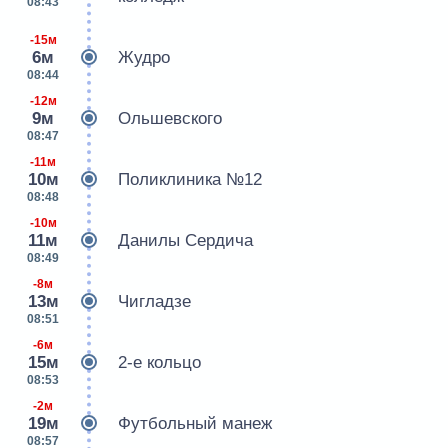
08:43
-15м
6м
Жудро
08:44
-12м
9м
Ольшевского
08:47
-11м
10м
Поликлиника №12
08:48
-10м
11м
Данилы Сердича
08:49
-8м
13м
Чигладзе
08:51
-6м
15м
2-е кольцо
08:53
-2м
19м
Футбольный манеж
08:57