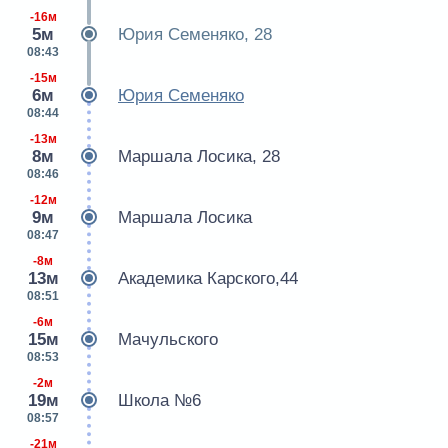
-16м
5м
Юрия Семеняко, 28
08:43
-15м
6м
Юрия Семеняко
08:44
-13м
8м
Маршала Лосика, 28
08:46
-12м
9м
Маршала Лосика
08:47
-8м
13м
Академика Карского,44
08:51
-6м
15м
Мачульского
08:53
-2м
19м
Школа №6
08:57
-21м