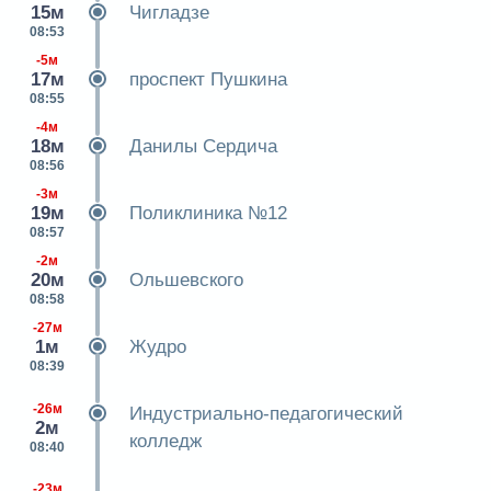
15м
Чигладзе
08:53
-5м
17м
проспект Пушкина
08:55
-4м
18м
Данилы Сердича
08:56
-3м
19м
Поликлиника №12
08:57
-2м
20м
Ольшевского
08:58
-27м
1м
Жудро
08:39
-26м
Индустриально-педагогический
2м
колледж
08:40
-23м