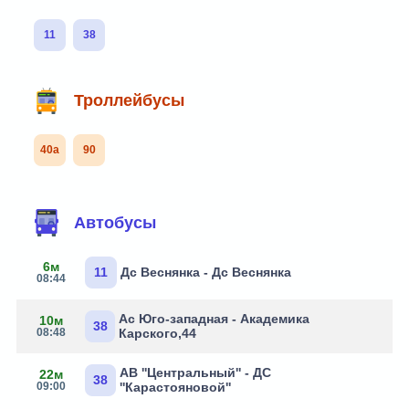
11
38
Троллейбусы
40а
90
Автобусы
6м
11
Дс Веснянка - Дс Веснянка
08:44
Ас Юго-западная - Академика
10м
38
08:48
Карского,44
АВ ''Центральный'' - ДС
22м
38
09:00
''Карастояновой''