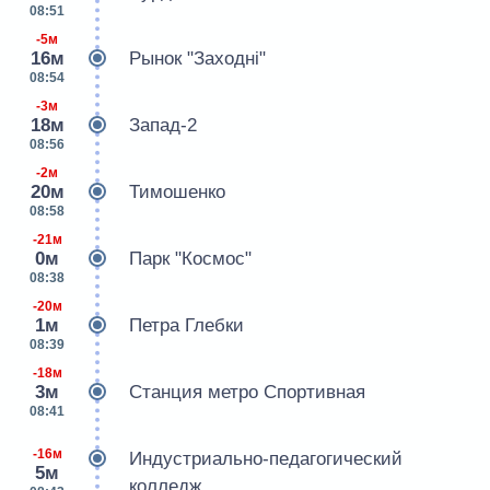
08:51
-5м
16м
Рынок "Заходнi"
08:54
-3м
18м
Запад-2
08:56
-2м
20м
Тимошенко
08:58
-21м
0м
Парк "Космос"
08:38
-20м
1м
Петра Глебки
08:39
-18м
3м
Станция метро Спортивная
08:41
-16м
Индустриально-педагогический
5м
колледж