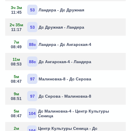
3ч 3м
53
Ландера - Дс Дружная
11:45
2ч 35м
53
Дс Дружная - Ландера
11:17
7м
88с
Ландера - Дс Ангарская-4
08:49
11м
88с
Дс Ангарская-4 - Ландера
08:53
5м
97
Малиновка-8 - Дс Серова
08:47
9м
97
Дс Серова - Малиновка-8
08:51
5м
Дс Малиновка-4 - Центр Культуры
104
08:47
Сеница
2м
Центр Культуры Сеница - Дс
104