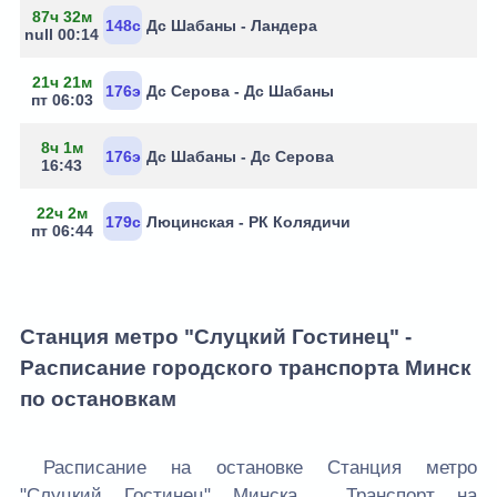
87ч 32м
148с
Дс Шабаны - Ландера
null 00:14
21ч 21м
176э
Дс Серова - Дс Шабаны
пт 06:03
8ч 1м
176э
Дс Шабаны - Дс Серова
16:43
22ч 2м
179с
Люцинская - РК Колядичи
пт 06:44
Станция метро "Слуцкий Гостинец" -
Расписание городского транспорта Минск
по остановкам
Расписание на остановке Станция метро
"Слуцкий Гостинец" Минска . Транспорт на