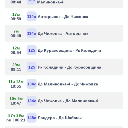
08:44
Малиновка-4
17м
114с
Авторынок - Дс Чижовка
08:59
7м
114с
Дс Чижовка - Авторынок
08:49
12м
125
Дс Курасовщина - Рк Колядичи
08:54
29м
125
Рк Колядичи - Дс Курасовщина
09:11
11ч 13м
134с
Дс Малиновка-4 - Дс Чижовка
19:55
10ч 5м
134с
Дс Чижовка - Дс Малиновка-4
18:47
87ч 39м
148с
Ландера - Дс Шабаны
null 00:21