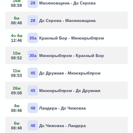
16м
28
Масюковщина - Дс Серова
08:58
6м
28
Дс Серова - Масюковщина
08:48
4ч 4м
30а
Красный Бор - Минскрыбпром
12:46
10м
30а
Минскрыбпром - Красный Бор
08:52
11м
45
Дс Дружная - Минскрыбпром
08:53
26м
45
Минскрыбпром - Дс Дружная
09:08
4м
48
Ландера - Дс Чижовка
08:46
6м
48
Дс Чижовка - Ландера
08:48