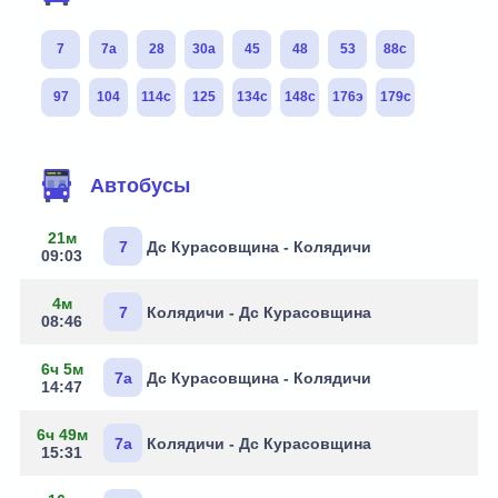
7
7а
28
30а
45
48
53
88с
97
104
114с
125
134с
148с
176э
179с
Маршруты через остановку
Автобусы
21м
7
Дс Курасовщина - Колядичи
09:03
4м
7
Колядичи - Дс Курасовщина
08:46
6ч 5м
7а
Дс Курасовщина - Колядичи
14:47
6ч 49м
7а
Колядичи - Дс Курасовщина
15:31