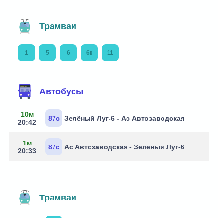
Трамваи
1
5
6
6к
11
Маршруты через остановку
Автобусы
10м
87с
Зелёный Луг-6 - Ас Автозаводская
20:42
1м
87с
Ас Автозаводская - Зелёный Луг-6
20:33
Трамваи