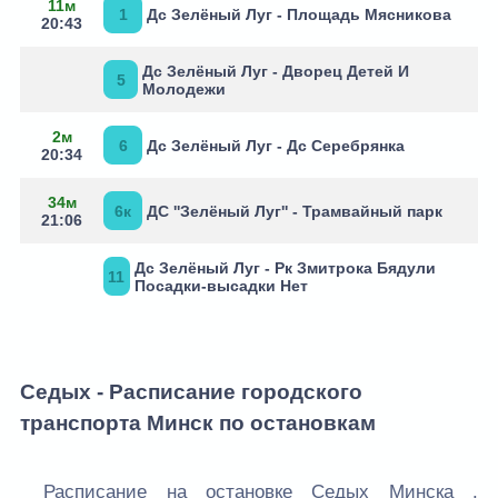
11м
1
Дс Зелёный Луг - Площадь Мясникова
20:43
Дс Зелёный Луг - Дворец Детей И
5
Молодежи
2м
6
Дс Зелёный Луг - Дс Серебрянка
20:34
34м
6к
ДС ''Зелёный Луг'' - Трамвайный парк
21:06
Дс Зелёный Луг - Рк Змитрока Бядули
11
Посадки-высадки Нет
Седых - Расписание городского
транспорта Минск по остановкам
Расписание на остановке Седых Минска .