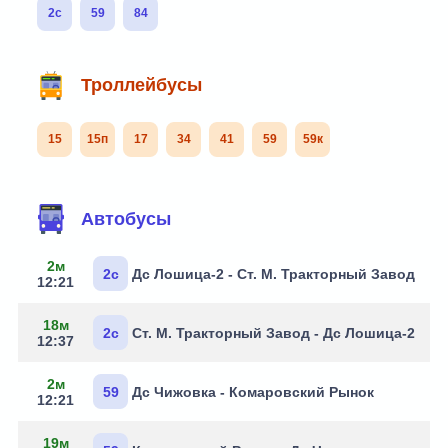
2с
59
84
Троллейбусы
15
15п
17
34
41
59
59к
Маршруты через остановку
Автобусы
2м
2с
Дс Лошица-2 - Ст. М. Тракторный Завод
12:21
18м
2с
Ст. М. Тракторный Завод - Дс Лошица-2
12:37
2м
59
Дс Чижовка - Комаровский Рынок
12:21
19м