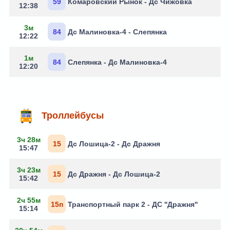
59
Комаровский Рынок - Дс Чижовка
12:38
3м
84
Дс Малиновка-4 - Слепянка
12:22
1м
84
Слепянка - Дс Малиновка-4
12:20
Троллейбусы
3ч 28м
15
Дс Лошица-2 - Дс Дражня
15:47
3ч 23м
15
Дс Дражня - Дс Лошица-2
15:42
2ч 55м
15п
Транспортный парк 2 - ДС ''Дражня''
15:14