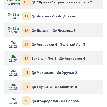
20ч 54м
15п
ДС ''Дражня'' - Транспортный парк 2
пт 09:13
3ч 29м
17
Дс Чижовка-6 - Дс Дражня
15:48
3ч 18м
17
Дс Дражня - Дс Чижовка-6
15:37
7м
34
Дс Ангарская-4 - Зелёный Луг-3
12:26
15м
34
Зелёный Луг-3 - Дс Ангарская-4
12:34
2м
41
Дс Малинина - Дс Уручье-2
12:21
10м
41
Дс Уручье-2 - Дс Малинина
12:29
7м
59
Долгобродская - Дс Серова
12:26