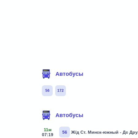
Фильтр маршрутов
Автобусы
56
172
Маршруты через остановку
Автобусы
11м
56
Ж/д Ст. Минск-южный - Дс Др
07:19