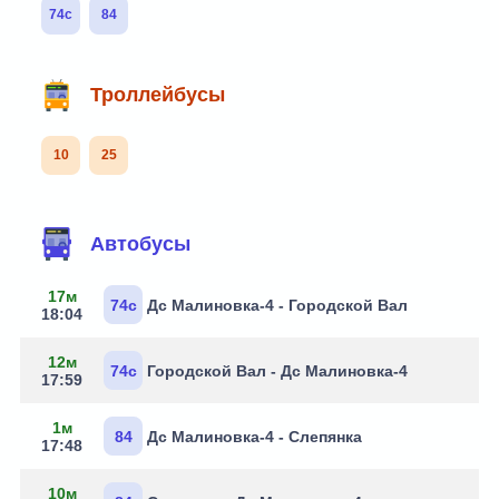
74с
84
Троллейбусы
10
25
Маршруты через остановку
Автобусы
17м
74с
Дс Малиновка-4 - Городской Вал
18:04
12м
74с
Городской Вал - Дс Малиновка-4
17:59
1м
84
Дс Малиновка-4 - Слепянка
17:48
10м