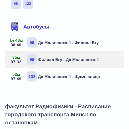
96
132
Маршруты через остановку
Автобусы
1ч 43м
96
Дс Малиновка-4 - Филиал Бгу
08:40
35м
96
Филиал Бгу - Дс Малиновка-4
07:32
52м
132
Дс Малиновка-4 - Щомыслица
07:49
факультет Радиофизики - Расписание
городского транспорта Минск по
остановкам